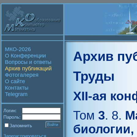
МКО-2026
Архив пу
О Конференции
Вопросы и ответы
Архив публикаций
Труды
Фотогалерея
О сайте
Контакты
XII-ая ко
Telegram
Логин:
Том
3
. 8.
Ма
Пароль:
биологии,
Запомнить
Зарегистрироваться