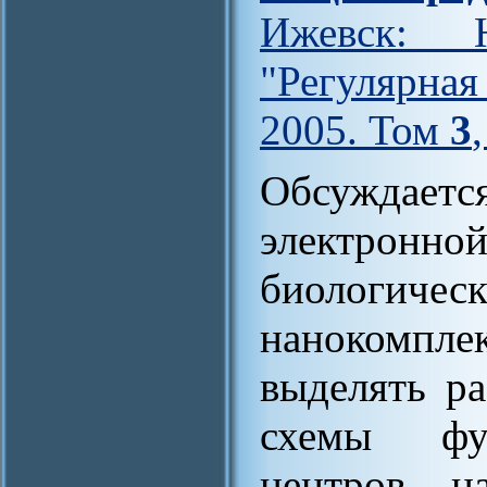
Ижевск: Н
"Регулярна
2005. Том
3
Обсуждаетс
электронной
биолог
нанокомплек
выделять р
схемы фун
центров н