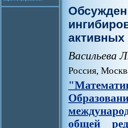
Обсужден
ингибиро
активных
Васильева Л
Россия, Москв
"Матем
Образова
междунар
общей ред