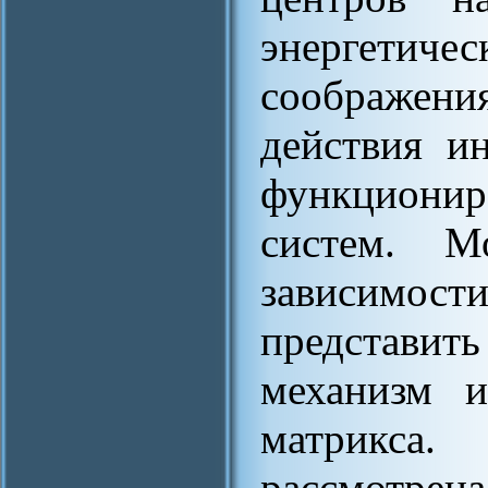
энергети
соображени
действия и
функциони
систем. М
зависимос
представит
механизм и
матрикса
рассмотрен