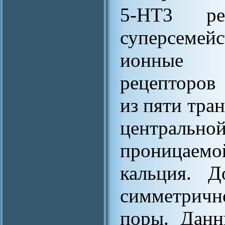
5-HT3 ре
суперсеме
ионные 
рецепторов 
из пяти тра
централь
проницаемо
кальция. Д
симметрич
поры. Данн