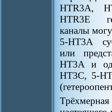
HTR3A, H
HTR3E ге
каналы могу
5-HT3A суб
или предст
HT3A и од
HT3C, 5-HT
(гетероопен
Трёхмерн
настоящего 