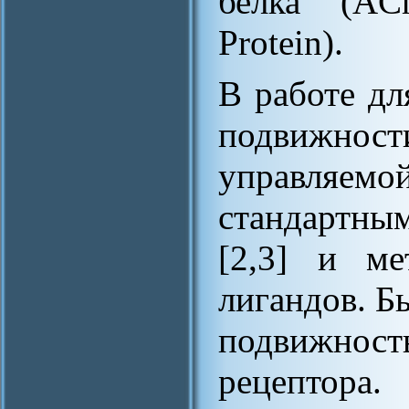
белка (ACh
Protein).
В работе д
подвижност
управляемо
стандартны
[2,3] и ме
лигандов. Б
подвижнос
рецептор