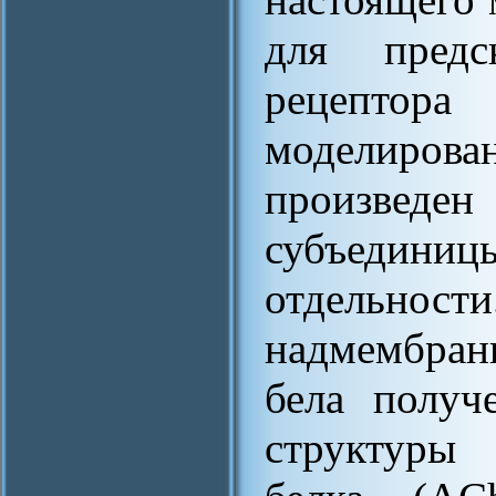
для предс
рецептор
моделиров
произведен
субъедин
отдельнос
надмембран
бела получ
структуры 