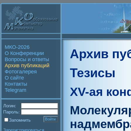
МКО-2026
Архив пу
О Конференции
Вопросы и ответы
Архив публикаций
Тезисы
Фотогалерея
О сайте
Контакты
XV-ая ко
Telegram
Логин:
Молекуля
Пароль:
надмембр
Запомнить
Зарегистрироваться