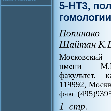
5-НТ3, по
гомологи
Попинако 
Шайтан К.В
Московский 
имени М.В.
факультет, 
119992, Москва
факс (495)9395
1 стр.