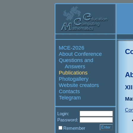
MCE-2026
Co
About Conference
Questions and
Answers
Publications
Ab
Photogallery
Website creators
XI
Contacts
Telegram
Ma
Con
Login:
Password:
Remember