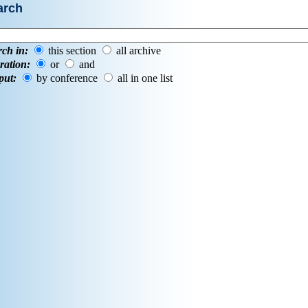
arch
rch in:
this section
all archive
ration:
or
and
put:
by conference
all in one list