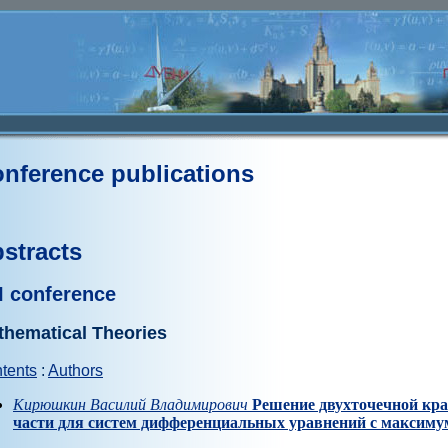
nference publications
stracts
II conference
thematical Theories
tents
:
Authors
Кирюшкин Василий Владимирович
Решение двухточечной кра
части для систем дифференциальных уравнений с максим