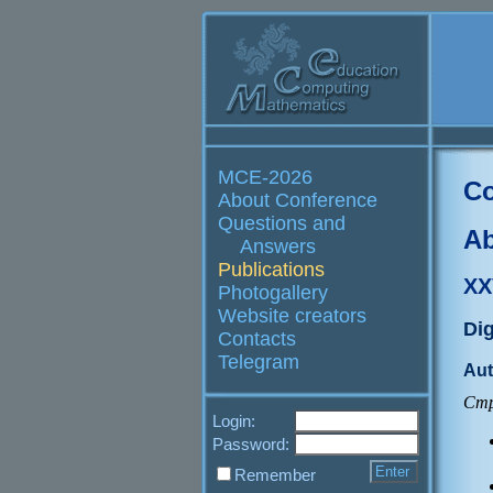
MCE-2026
Co
About Conference
Questions and
Ab
Answers
Publications
XX
Photogallery
Website creators
Di
Contacts
Telegram
Aut
Стр
Login:
Password:
Remember