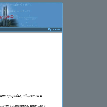
Русский
ет природы, общества и
итут системного анализа и