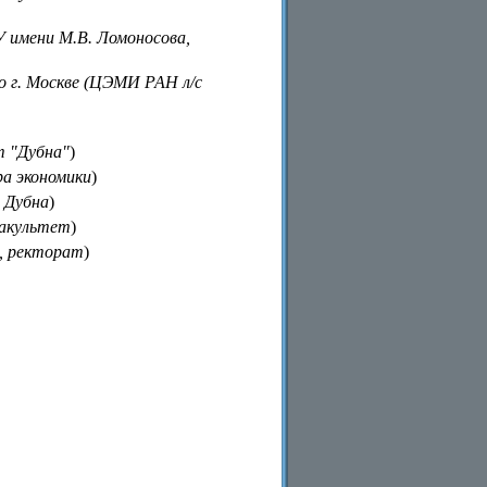
 имени М.В. Ломоносова,
 г. Москве (ЦЭМИ РАН л/с
т "Дубна"
)
а экономики
)
 Дубна
)
акультет
)
, ректорат
)