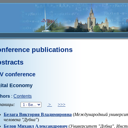
nference publications
stracts
V conference
gital Economy
hors
:
Contents
аницы:
>
>>>
Белага Виктория Владимировна
(
Международный университ
человека "Дубна"
)
Белов Михаил Александрович
(
Университет "Дубна", Инст