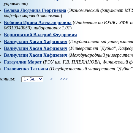
управления
)
Белова Людмила Георгиевна
(
Экономический факультет МГУ
кафедра мировой экономики
)
Бобкова Ирина Александровна
(
Отделение по ЮЗАО УФК по
06319340050), лаборатория 1.01
)
Борисовский Валерий Федорович
Валиуллин Хасан Хафизович
(
Государственный университе
Валиуллин Хасан Хафизович
(
Университет "Дубна", Кафедр
Валиуллин Хасан Хафизович
(
Международный университет
Гатауллин Марат
(
РЭУ им. Г.В. ПЛЕХАНОВА, Финансовый ф
Головченко Татьяна
(
Государственный университет "Дубна"
аницы:
>
>>>