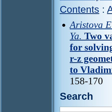
Contents
:
A
Aristova E
Ya.
Two va
for solvin
r-z geomet
to Vladim
158-170
Search