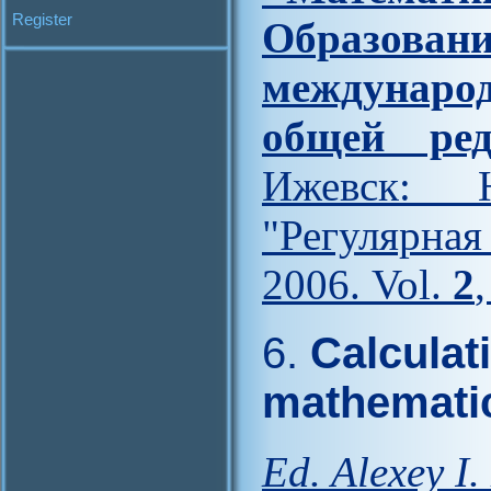
Register
Образова
междунар
общей ред
Ижевск: Н
"Регулярна
2006. Vol.
2
6.
Calculat
mathemati
Ed. Alexey I