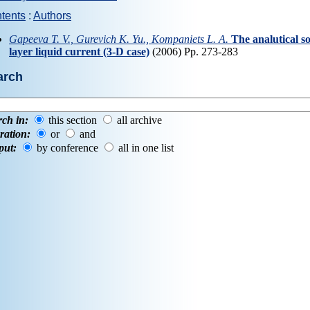
tents
:
Authors
Gapeeva Т. V., Gurevich K. Yu., Kompaniets L. A.
The analutical so
layer liquid current (3-D case)
(2006) Pp. 273-283
arch
rch in:
this section
all archive
ration:
or
and
put:
by conference
all in one list