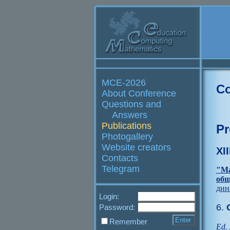
MCE-2026
Co
About Conference
Questions and
Answers
Publications
Pr
Photogallery
Website creators
XI
Contacts
Telegram
"Ма
общ
дин
Login:
6.
C
Password:
Remember
Ed. 