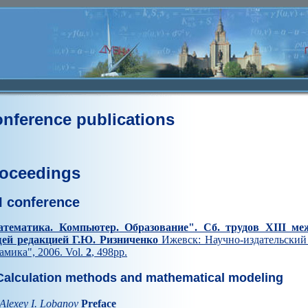
nference publications
oceedings
II conference
тематика. Компьютер. Образование". Cб. трудов XIII ме
ей редакцией Г.Ю. Ризниченко
Ижевск: Научно-издательский 
амика", 2006. Vol.
2
, 498pp.
alculation methods and mathematical modeling
Alexey I. Lobanov
Preface