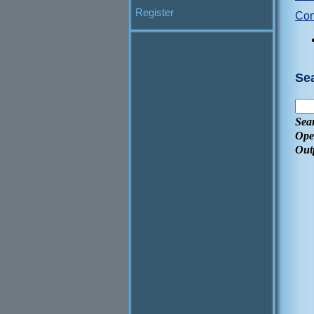
Register
Con
Se
Sea
Ope
Out