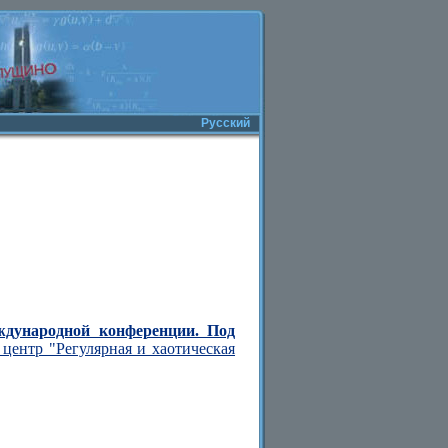
Русский
ждународной конференции. Под
центр "Регулярная и хаотическая