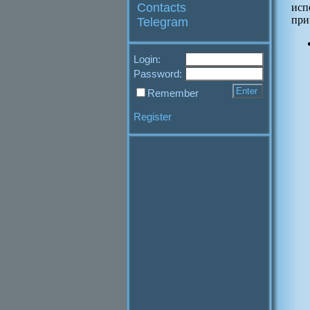
Contacts
исп
при
Telegram
Login:
Password:
Remember
Register