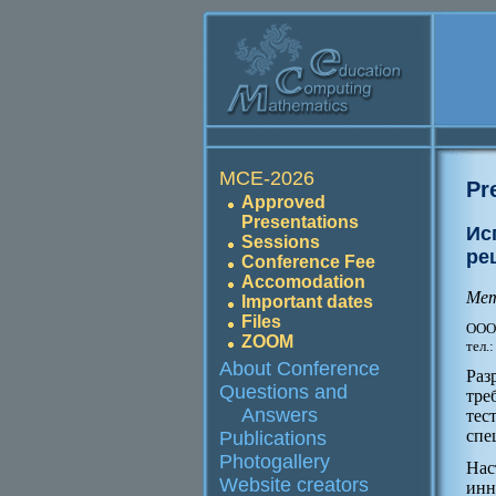
MCE-2026
Pr
Approved
Presentations
Ис
Sessions
ре
Conference Fee
Accomodation
Мет
Important dates
Files
ООО 
ZOOM
тел.
About Conference
Раз
Questions and
тре
Answers
тес
спе
Publications
Photogallery
Нас
Website creators
инн