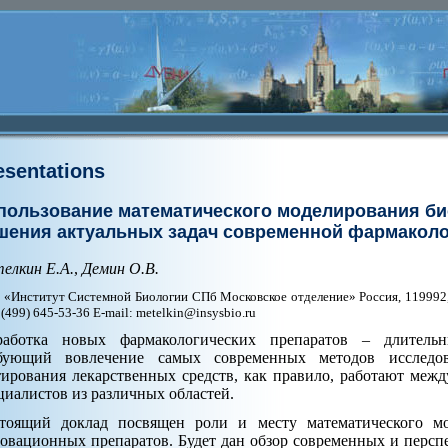
esentations
пользование математического моделирования би
шения актуальных задач современной фармакол
елкин Е.А.
,
Демин О.В.
«Институт Системной Биологии СПб Московское отделение» Россия, 119992, г.
: (499) 645-53-36 E-mail: metelkin@insysbio.ru
работка новых фармакологических препаратов – длитель
бующий вовлечение самых современных методов исследо
тирования лекарственных средств, как правило, работают ме
циалистов из различных областей.
тоящий доклад посвящен роли и месту математического мо
овационных препаратов. Будет дан обзор современных и перс