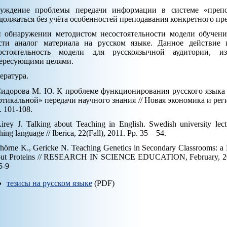
уждение проблемы передачи информации в системе «преп
должаться без учёта особенностей преподавания конкретного пред
 обнаружении методистом несостоятельности модели обучени
сти аналог материала на русском языке. Данное действие 
остоятельность модели для русскоязычной аудитории, 
ересующими целями.
ература.
Сидорова М. Ю. К проблеме функционирования русского языка 
ртикальной» передачи научного знания // Новая экономика и реги
. 101-108.
irey J. Talking about Teaching in English. Swedish university lect
hing language // Iberica, 22(Fall), 2011. Pp. 35 – 54.
hörne K., Gericke N. Teaching Genetics in Secondary Classrooms: a L
ut Proteins // RESEARCH IN SCIENCE EDUCATION, February, 2014.
5-9
тезисы на русском языке
(PDF)