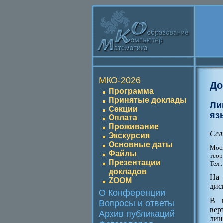
МКО-2026
До
Программа
Принятые доклады
Ли
Секции
яз
Оплата
Проживание
Сел
Экскурсия
Основные даты
Моск
Файлы
теор
Презентации
Тел.
докладов
На 
ZOOM
дис
О Конференции
В м
Вопросы и ответы
ве
Архив публикаций
лин