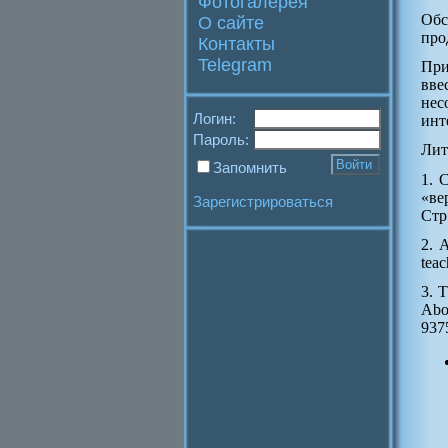
Фотогалерея
Обс
О сайте
про
Контакты
Telegram
При
вве
нес
Логин:
инт
Пароль:
Лит
Запомнить
1. 
«ве
Зарегистрироваться
Стр
2. A
teac
3. T
Abo
937