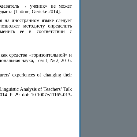
одаватель → ученик» не может
мета [Thörne, Gericke 2014].
я на иностранном языке следует
позволяет методисту определить
изменить её в соответствии с
как средства «горизонтальной» и
ональная наука, Том 1, № 2, 2016.
urers' experiences of changing their
inguistic Analysis of Teachers’ Talk
 P. 29. doi: 10.1007/s11165-013-