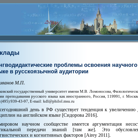
клады
нгводидактические проблемы освоения научного 
ыке в русскоязычной аудитории
иванов М.П.
овский государственный университет имени М.В. Ломоносова, Филологический
ии преподавания русского языка как иностранного, Россия, 119991, г. Москва
: (495) 939-43-97, E-mail: kdl@philol.msu.ru
сегодняшний день в РФ существует тенденция к увеличению 
циплин на английском языке [Сидорова 2016].
ировом научном сообществе имеется аргументация несост
ртикальной передачи знаний [там же]. Это обусловле
гвистических и когнитивных факторов [Airey 2011].