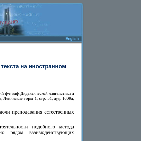
English
текста на иностранном
 ф-т, каф. Дидактической лингвистики и
, Ленинские горы 1, стр. 51, ауд. 1009а,
доли преподавания естественных
оятельности подобного метода
но рядом взаимодействующих