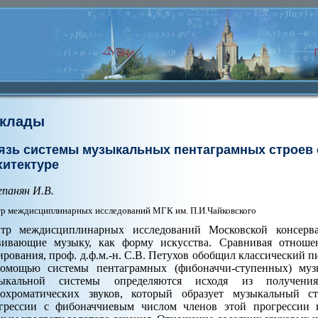
клады
язь системы музыкальных пентаграмных строев 
хитектуре
панян И.В.
р междисциплинарных исследований МГК им. П.И.Чайковского
тр междисциплинарных исследований Московской консерва
вивающие музыку, как форму искусства. Сравнивая отноше
ирования, проф. д.ф.м.-н. С.В. Петухов обобщил классический
омощью системы пентаграмных (фибоначчи-ступенных) муз
зыкальной системы определяются исходя из получения
охроматических звуков, который образует музыкальный с
грессии с фибоначчиевым числом членов этой прогрессии 