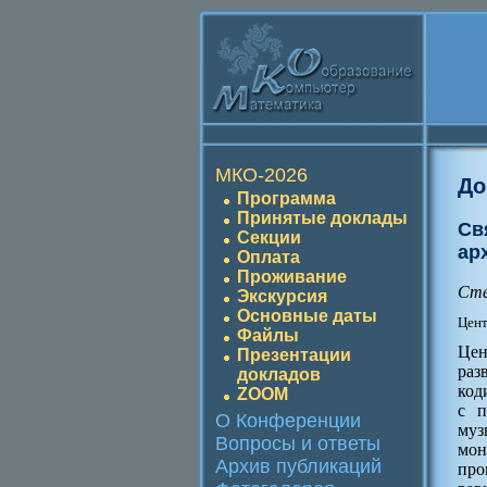
МКО-2026
До
Программа
Принятые доклады
Св
Секции
ар
Оплата
Проживание
Сте
Экскурсия
Основные даты
Цент
Файлы
Цен
Презентации
раз
докладов
код
ZOOM
с п
О Конференции
му
Вопросы и ответы
мон
Архив публикаций
про