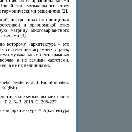
частот являются иррациональными
 Новый тип музыкального строя
и гармоническими решениями [2].
ений, построенных по принципам
эстетикой и эргономикой этих
вую матрицу многовариантного
аженями [3].
сно которому «архитектура – это
ак система пентаграмных строев,
стема музыкальных пентаграмных
коряда, а не самими частотами.
ей, а не их величинами.
netic Systems and Bioinformatics:
 English).
генетические музыкальные строи //
. 2. № 3. 2018. С. 205-227.
кой архитектуре // Архитектура