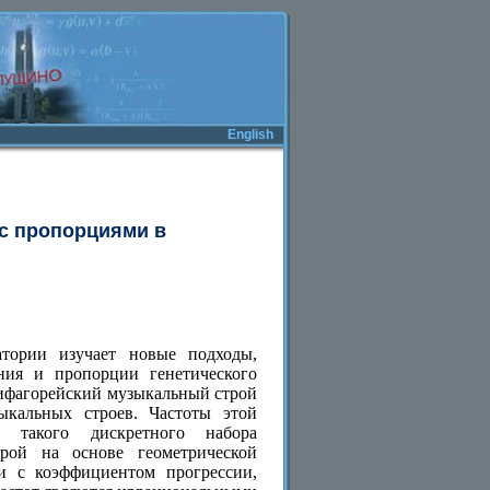
English
с пропорциями в
тории изучает новые подходы,
ния и пропорции генетического
 пифагорейский музыкальный строй
ыкальных строев. Частоты этой
 такого дискретного набора
трой на основе геометрической
и с коэффициентом прогрессии,