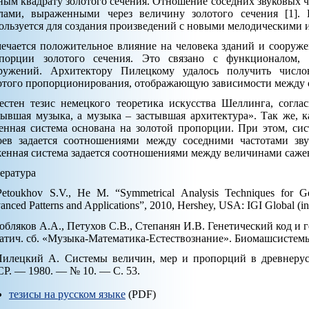
ным квадрату золотого сечения. Отношение соседних звуковых 
лами, выраженными через величину золотого сечения [1].
ользуется для создания произведений с новыми мелодическими 
ечается положительное влияние на человека зданий и сооруж
порции золотого сечения. Это связано с функционалом, 
ружений. Архитектору Пилецкому удалось получить число
отого пропорционирования, отображающую зависимости между с
естен тезис немецкого теоретика искусства Шеллинга, согла
тывшая музыка, а музыка – застывшая архитектура». Так же, к
енная система основана на золотой пропорции. При этом, си
оев задается соотношениями между соседними частотами зву
енная система задается соотношениями между величинами сажен
ература
Petoukhov S.V., He M. “Symmetrical Analysis Techniques for Ge
nced Patterns and Applications”, 2010, Hershey, USA: IGI Global (in
Кобляков А.А., Петухов С.В., Степанян И.В. Генетический код и 
атич. сб. «Музыка-Математика-Естествознание». Биомашсистемы, Т
Пилецкий А. Системы величин, мер и пропорций в древнерусс
Р. — 1980. — № 10. — С. 53.
тезисы на русском языке
(PDF)