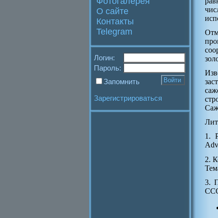
Фотогалерея
рав
чис
О сайте
исп
Контакты
Telegram
Отм
про
соо
Логин:
зол
Пароль:
Изв
Запомнить
зас
саж
Зарегистрироваться
стр
Саж
Лит
1. 
Adva
2. 
Тем
3. 
ССС