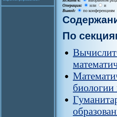
Искать в:
выбранном разд
Операция:
или
и
Вывод:
по конференциям
Содержан
По секция
Вычислит
математи
Математич
биологии
Гуманитар
образован