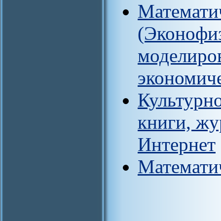
Математи
(Эконофиз
моделиро
экономич
Культурно
книги, жу
Интернет
Математи