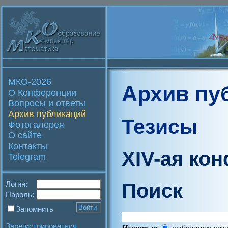
МКО-2026
Архив пу
О Конференции
Вопросы и ответы
Архив публикаций
Тезисы
Фотогалерея
О сайте
Контакты
XIV-ая ко
Telegram
Поиск
Логин:
Пароль:
Запомнить
Зарегистрироваться