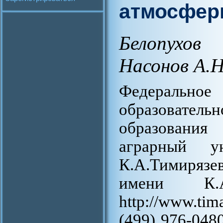
атмосфер
Белопухов
Насонов А.Н
Федерально
образовате
образования
аграрный 
К.А.Тимиря
имени К.А
http://www.ti
(499) 976-0480