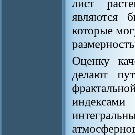
лист раст
являются б
которые мог
размерность
Оценку кач
делают пут
фрактальн
индексами 
интегральн
атмосфер