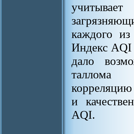
учитывает
загрязняю
каждого из
Индекс AQI 
дало возм
таллома 
корреляцию 
и качестве
AQI.