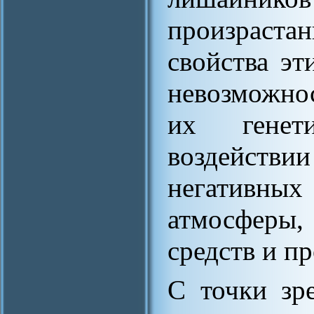
произрас
свойства эт
невозможно
их генет
воздействии
негативны
атмосферы
средств и 
С точки зр