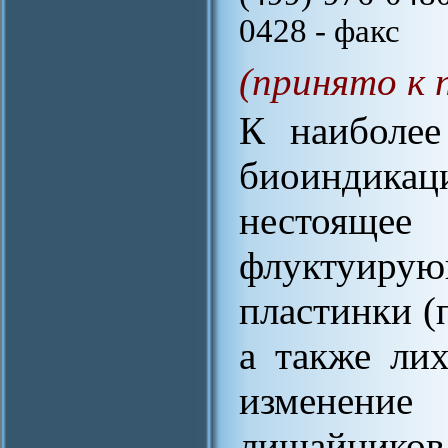
0428 - факс
(принято к 
К наиболее
биоиндикац
нестоящее 
флуктуиру
пластинки (
а также ли
изменени
лишайников 