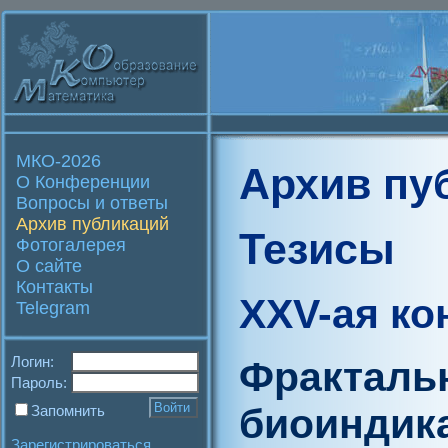
МКО-2026
Архив пу
О Конференции
Вопросы и ответы
Архив публикаций
Тезисы
Фотогалерея
О сайте
Контакты
XXV-ая к
Telegram
Логин:
Фракталь
Пароль:
биоиндика
Запомнить
Зарегистрироваться