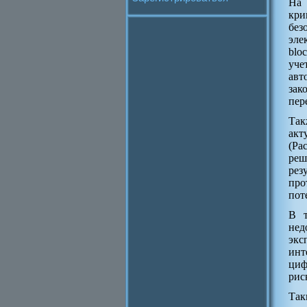
На 
кри
без
эле
blo
уче
авт
зак
пер
Так
акт
(Ра
реш
рез
про
пот
В т
нед
экс
инт
циф
рис
Так