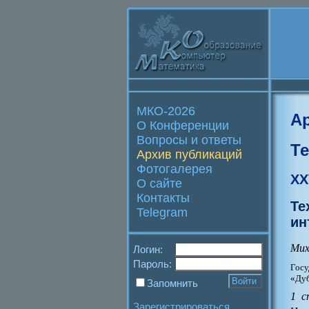
МКО-2026
А
О Конференции
Вопросы и ответы
Т
Архив публикаций
Фотогалерея
XX
О сайте
Контакты
Те
Telegram
ин
Мих
Логин:
Пароль:
Гос
«Дуб
Запомнить
1 с
Зарегистрироваться