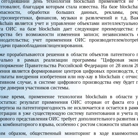
сегодняшний день технология blockchain применяется не 
птовалют, благодаря которым стала известна. На базе blockch
опасности, обработки больших данных, рекламы, рекру
ктроэнергетики, финансов, музыки и развлечений и т.д. В
ckchain является учет и управление объектами интеллектуальн
та ОИС на базе blockchain дает следующие преимущества: 
орства без возможности изменения записи; независимость 
онодательства; учет применения ОИС производителем/потр
едачи правообладания/лицензирования.
же прорабатываются решения в области объектов патентного 
уально в рамках реализации программы "Цифровая экон
споряжение Правительства Российской Федерации от 28 июля 20
ения является формирование центров цифровых производств, г
ультаты внедрения изобретения или ноу-хау в blockchain с отчи
тивном случае, в системе цифрового производства ему будет 
ере доверия участников системы.
оже время, применение технологии blockchain в области
остатки: результат применения ОИС оторван от факта его 
пертиза на патентопригодность не исключается и остается в рам
еграции в уже существующую систему патентования и учета п
рового представления ОИС требует дополнительного развития и
к комбинаторного взрыва, особенно с ростом сложности smart-ко
им образом, общественный мониторинг в ходе взаимоот