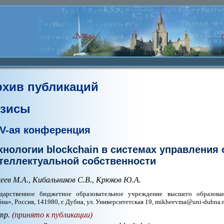
рхив публикаций
езисы
V-ая конференция
хнологии blockchain в системах управления
теллектуальной собственности
еев М.А.
,
Кибальников С.В.
,
Крюков Ю.А.
ударственное бюджетное образовательное учреждение высшего образова
на», Россия, 141980, г. Дубна, ул. Университетская 19, mikheevma@uni-dubna.
тр.
(принято к публикации)