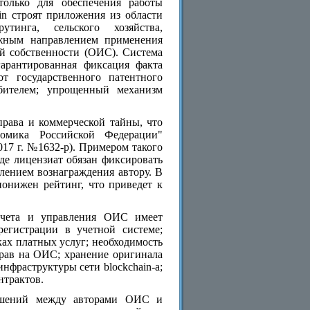
только для обеспечения работы
ain строят приложения из области
тинга, сельского хозяйства,
ажным направлением применения
ой собственности (ОИС). Система
гарантированная фиксация факта
от государственного патентного
ебителем; упрощенный механизм
права и коммерческой тайны, что
омика Российской Федерации"
17 г. №1632-р). Примером такого
де лицензиат обязан фиксировать
слением вознаграждения автору. В
понижен рейтинг, что приведет к
 учета и управления ОИС имеет
регистрации в учетной системе;
ках платных услуг; необходимость
рав на ОИС; хранение оригинала
нфраструктуры сети blockchain-а;
нтрактов.
ношений между авторами ОИС и