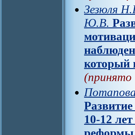
Зезюля Н.
Ю.В.
Раз
мотиваци
наблюден
который 
(принято 
Потапова
Развитие
10-12 лет
реформы 