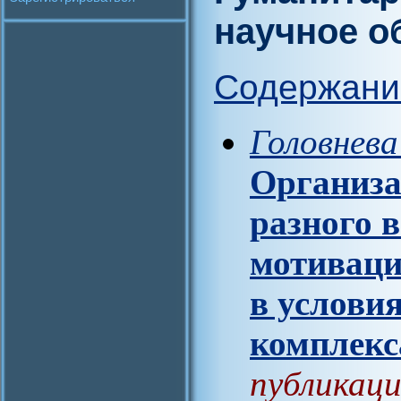
научное о
Содержани
Головнева
Организа
разного 
мотиваци
в услови
комплекс
публикаци