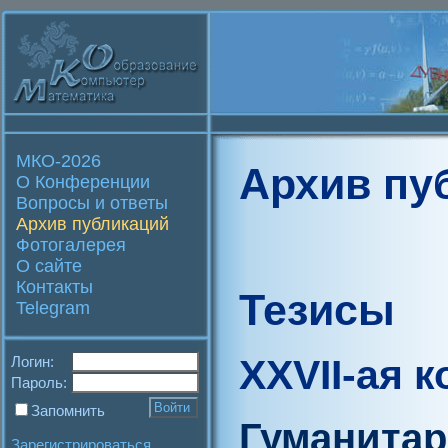
МКО-2026
Архив пу
О Конференции
Вопросы и ответы
Архив публикаций
Фотогалерея
О сайте
Контакты
Тезисы
Telegram
XXVII-ая 
Логин:
Пароль:
Запомнить
Гуманитар
Зарегистрироваться