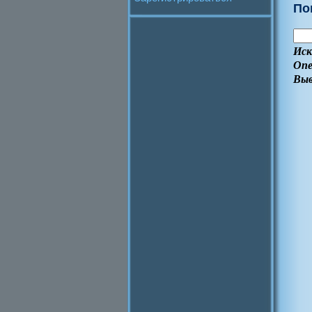
По
Иск
Опе
Выв