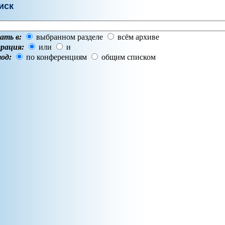
иск
ать в:
выбранном разделе
всём архиве
рация:
или
и
од:
по конференциям
общим списком