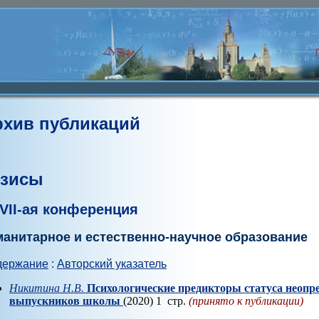
рхив публикаций
езисы
VII-ая конференция
манитарное и естественно-научное образование
держание
:
Авторский указатель
Никитина Н.В.
Психологические предикторы статуса неопр
выпускников школы
(2020) 1 стр.
(принято к публикации)