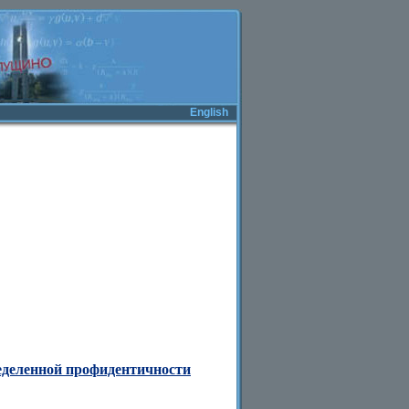
English
еделенной профидентичности