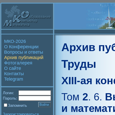
МКО-2026
Архив пу
О Конференции
Вопросы и ответы
Архив публикаций
Труды
Фотогалерея
О сайте
Контакты
XIII-ая к
Telegram
Логин:
Том
2
. 6.
В
Пароль:
и математ
Запомнить
Зарегистрироваться