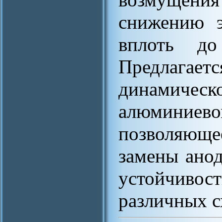
снижению э
вплоть до 
Предлагае
динамическ
алюмини
позволяющ
замены анод
устойчивос
различных с