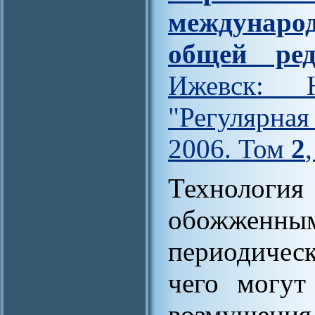
междунар
общей ред
Ижевск: Н
"Регулярна
2006. Том
2
Технологи
обожженны
периодическ
чего могут
возмущен