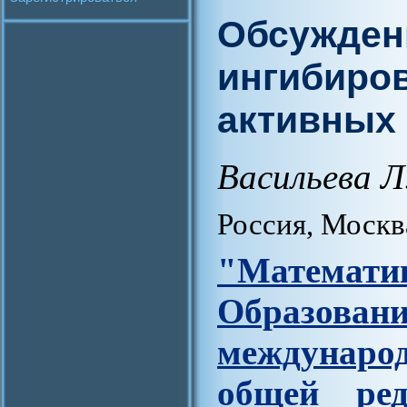
Обсужден
ингибиро
активных
Васильева Л
Россия, Москв
"Матем
Образова
междунар
общей ред