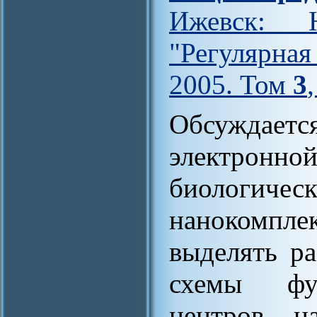
Ижевск: Н
"Регулярна
2005. Том
3
Обсуждаетс
электронной
биолог
нанокомплек
выделять р
схемы фун
центров н