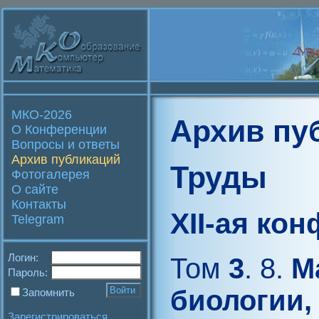
МКО-2026
Архив пу
О Конференции
Вопросы и ответы
Архив публикаций
Труды
Фотогалерея
О сайте
Контакты
XII-ая ко
Telegram
Логин:
Том
3
. 8.
Ма
Пароль:
биологии,
Запомнить
Зарегистрироваться