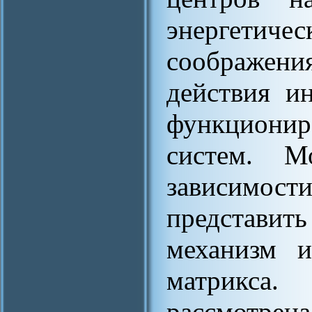
энергети
соображени
действия и
функциони
систем. М
зависимос
представит
механизм и
матрикса
рассмотрен