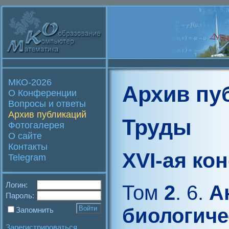
МКО-2026
Архив пу
О Конференции
Вопросы и ответы
Архив публикаций
Труды
Фотогалерея
О сайте
Контакты
XVI-ая ко
Telegram
Логин:
Том
2
. 6.
Ан
Пароль:
биологиче
Запомнить
Зарегистрироваться