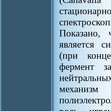
стационарн
спектроско
Показано, 
является с
(при конц
фермент з
нейтральны
механизм
полиэлектр