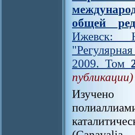
междунар
общей ред
Ижевск: Н
"Регулярна
2009. Том
публикации)
Изучено в
полиалли
каталитиче
(Canavali