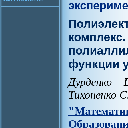
экспериме
Полиэлек
комплекс.
полиаллил
функции 
Дурденко 
Тихоненко С
"Матем
Образова