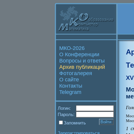
МКО-2026
А
О Конференции
Вопросы и ответы
Т
Архив публикаций
Фотогалерея
XV
О сайте
Контакты
Мо
Telegram
ме
Гол
Логин:
Пароль:
Моск
Моск
Запомнить
1 с
Зарегистрироваться