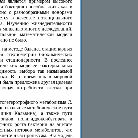
des
является примером высокого
а бактерия способна жить как в
офно с разнообразными донорами
ется в качестве потенциального
а. Изучению жизнедеятельности
я мишенью многих исследований,
тальной математической модели
ано не было.
й на методе баланса стационарных
ой стехиометрии биохимических
и стационарности. В последнее
рических моделей бактериальных
одимость выбора так называемой
тки. В то время как в мировой
и была предложена другая целевая
жающая потребности клетки при
тогетеротрофного метаболизма
R.
центральные метаболические пути
 цикл Кальвина), а также пути
ноидов, полигидроксибутирата и
фного роста бактерии на ацетате
стных потоков метаболитов, что
 клеточным процессам. Эта модель