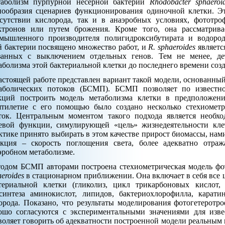
аболизм пурпурной несерной бактерии
Rhodobacter sphaeroi
нообразия сценариев функционирования одиночной клетки. Эт
сутствии кислорода, так и в анаэробных условиях, фототр
ктронов или путем брожения. Кроме того, она рассматрива
мышленного производителя полигидроксибутирата и водород
й бактерии посвящено множество работ, и
R. sphaeroides
являетс
занных с выключением отдельных генов. Тем не менее, де
аболизма этой бактериальной клетки до последнего времени созд
астоящей работе представлен вариант такой модели, основанны
аболических потоков (БСМП). БСМП позволяет по известн
кций построить модель метаболизма клетки в предположени
ятилетие с его помощью было создано несколько стехиомет
ток. Центральным моментом такого подхода является необх
евой функции, симулирующей «цель» жизнедеятельности кле
ктике принято выбирать в этом качестве прирост биомассы, нам
кция – скорость поглощения света, более адекватно отра
эробном метаболизме.
одом БСМП авторами построена стехиометрическая модель фо
aeroides
в стационарном приближении. Она включает в себя все 
териальной клетки (гликолиз, цикл трикарбоновых кислот,
синтеза аминокислот, липидов, бактериохлорофилла, карати
орода. Показано, что результаты моделирования фотогетеротро
ошо согласуются с экспериментальными значениями для изве
воляет говорить об адекватности построенной модели реальным