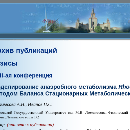
рхив публикаций
езисы
II-ая конференция
делирование анаэробного метаболизма
Rho
тодом Баланса Стационарных Метаболическ
омысова А.Н.
,
Иванов П.С.
овский Государственный Университет им. М.В. Ломоносова, Физический ф-
ва, Ленинские горы 1/2
тр.
(принято к публикации)