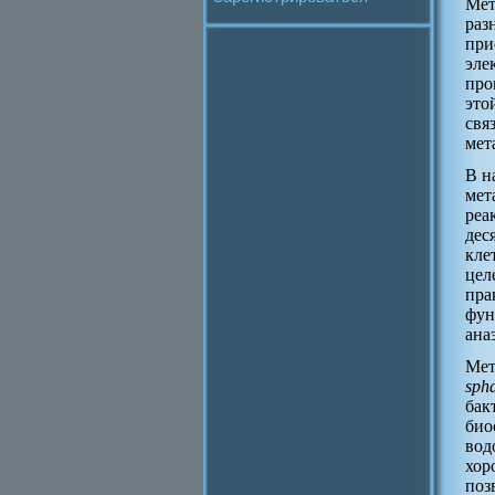
Мет
раз
при
эле
про
это
свя
мет
В н
мет
реа
дес
кле
цел
пра
фун
ана
Мет
sph
бак
био
вод
хор
поз