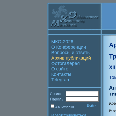
МКО-2026
А
О Конференции
Вопросы и ответы
Т
Архив публикаций
Фотогалерея
XI
О сайте
Контакты
То
Telegram
Ан
ти
Логин:
Пароль:
Ког
Запомнить
Росс
Зарегистрироваться