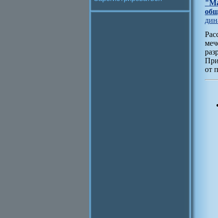
"Ма
общ
дин
Рас
меч
раз
При
от 