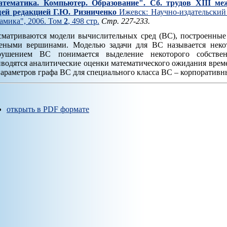
тематика. Компьютер. Образование". Cб. трудов XIII ме
ей редакцией Г.Ю. Ризниченко
Ижевск: Научно-издательский 
амика", 2006. Том
2
, 498 стр.
Стр. 227-233.
сматриваются модели вычислительных сред (ВС), построенные
еными вершинами. Моделью задачи для ВС называется неко
рушением ВС понимается выделение некоторого собстве
водятся аналитические оценки математического ожидания време
параметров графа ВС для специального класса ВС – корпоратив
открыть в PDF формате