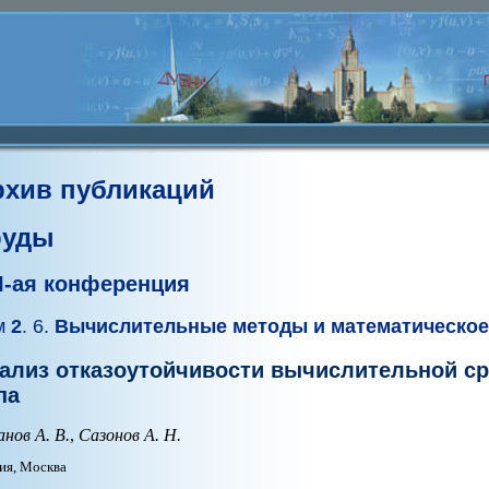
рхив публикаций
руды
II-ая конференция
м
2
. 6.
Вычислительные методы и математическое
ализ отказоутойчивости вычислительной с
па
анов А. В.
,
Сазонов А. Н.
ия, Москва