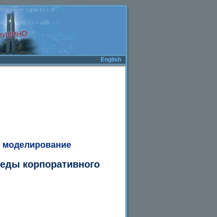
English
 моделирование
реды корпоративного