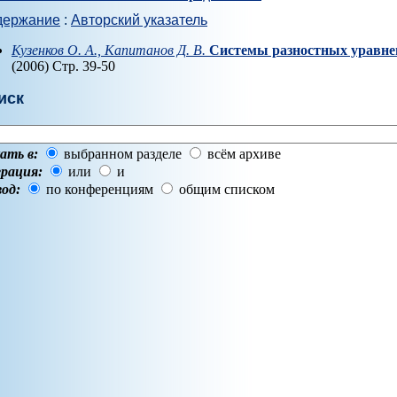
держание
:
Авторский указатель
Кузенков О. А., Капитанов Д. В.
Системы разностных уравне
(2006) Стр. 39-50
иск
ать в:
выбранном разделе
всём архиве
рация:
или
и
од:
по конференциям
общим списком