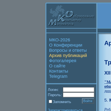
МКО-2026
А
О Конференции
Вопросы и ответы
Архив публикаций
Фотогалерея
Т
О сайте
Контакты
XI
Telegram
"Ма
общ
Логин:
дин
Пароль:
5.
М
Запомнить
Ред
Зарегистрироваться