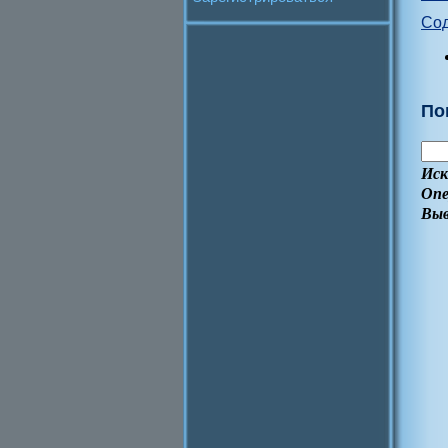
Со
По
Иск
Опе
Выв