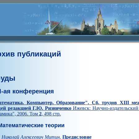
рхив публикаций
руды
II-ая конференция
тематика. Компьютер. Образование". Cб. трудов XIII ме
ей редакцией Г.Ю. Ризниченко
Ижевск: Научно-издательский 
амика", 2006. Том
2
, 498 стр.
атематические теории
. Николай Алексеевич Митин
.
Предисловие