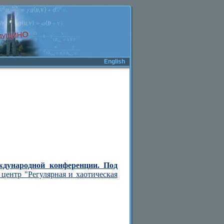
English
ждународной конференции. Под
центр "Регулярная и хаотическая