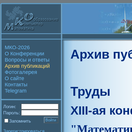
МКО-2026
Архив пу
О Конференции
Вопросы и ответы
Архив публикаций
Фотогалерея
О сайте
Контакты
Труды
Telegram
XIII-ая к
Логин:
Пароль:
Запомнить
"Матем
Зарегистрироваться