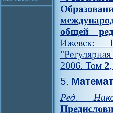
Образова
междунар
общей ред
Ижевск: Н
"Регулярна
2006. Том
2
5.
Математ
Ред. Ник
Предислови