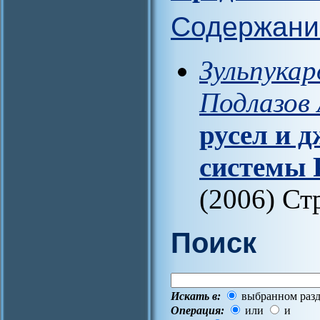
Содержани
Зульпукаро
Подлазов 
русел и 
системы 
(2006) Ст
Поиск
Искать в:
выбранном разд
Операция:
или
и