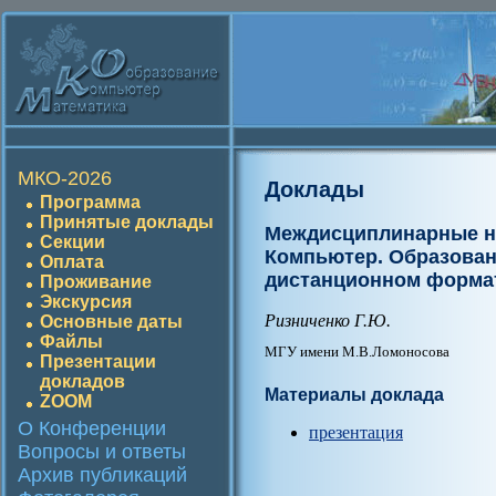
МКО-2026
Доклады
Программа
Принятые доклады
Междисциплинарные н
Секции
Компьютер. Образовани
Оплата
дистанционном форма
Проживание
Экскурсия
Ризниченко Г.Ю.
Основные даты
Файлы
МГУ имени М.В.Ломоносова
Презентации
докладов
Материалы доклада
ZOOM
О Конференции
презентация
Вопросы и ответы
Архив публикаций