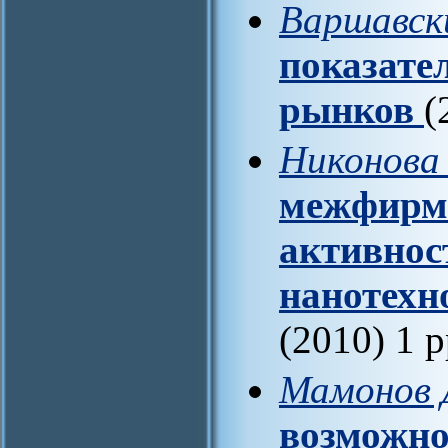
Варшавск
показате
рынков
(
Никонова
межфирме
активнос
нанотехно
(2010) 1 
Мамонов Д
возможно