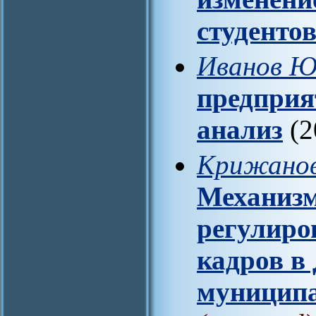
студенто
Иванов Ю
предприя
анализ
(2
Крижанов
Механизм
регулиро
кадров в
муниципа