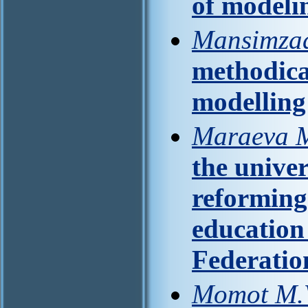
of modeli
Mansimzаd
methodica
modelling
Maraeva 
the univer
reforming
education
Federati
Momot M.V