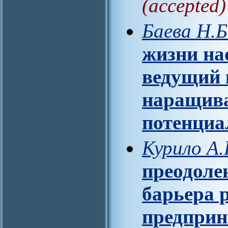
(accepted)
Баева Н.Б
жизни на
ведущий 
наращива
потенциа
Курило А.
преодоле
барьера 
предприн