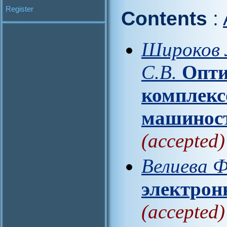
Register
Contents
:
Широков Л
С.В.
Опти
комплекс
машинос
(accepted)
Велиева Ф
электрон
(accepted)