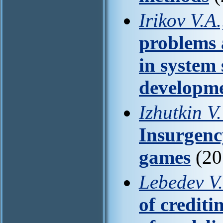
Irikov V.A
problems 
in system
developm
Izhutkin V.
Insurgency
games
(20
Lebedev V.
of crediti