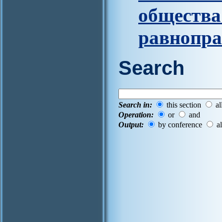
общества
равнопр
Search
Search in:
this section
al
Operation:
or
and
Output:
by conference
al