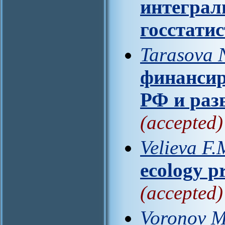
интеграл
госстати
Tarasova N
финансир
РФ и раз
(accepted)
Velieva F.M
ecology p
(accepted)
Voronov M.