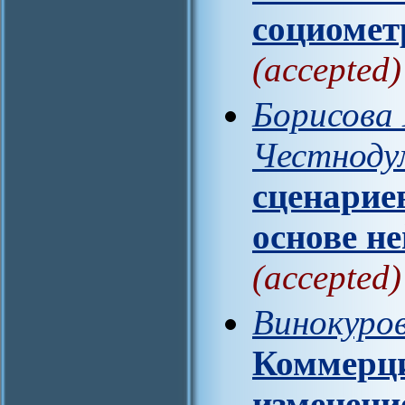
социомет
(accepted)
Борисова 
Честноду
сценарие
основе н
(accepted)
Винокуров
Коммерци
изменени