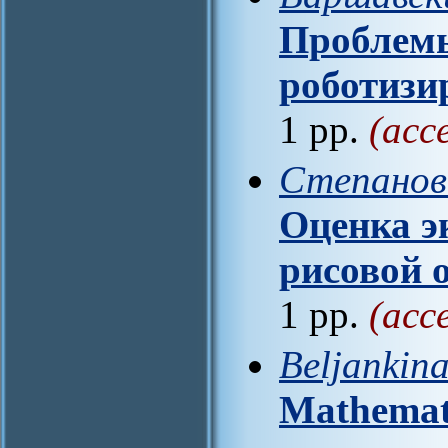
Проблемы
роботизи
1 pp.
(acc
Степанов 
Оценка э
рисовой 
1 pp.
(acc
Beljankina
Mathemati