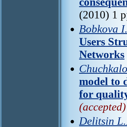
consequen
(2010) 1 
Bobkova I
Users Stru
Networks
Chuchkalov
model to 
for qualit
(accepted)
Delitsin L.