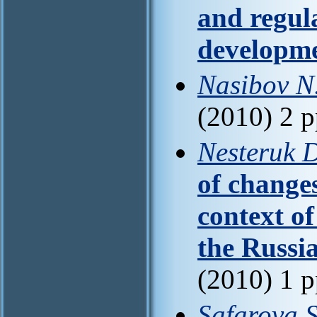
and regul
developm
Nasibov N
(2010) 2 
Nesteruk D
of changes
context of
the Russi
(2010) 1 
Safarova S