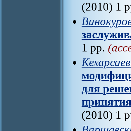
(2010) 1 
Винокуров
заслужив
1 pp.
(acc
Кехарсаев
модифици
для реше
принятия
(2010) 1 
Варшавски