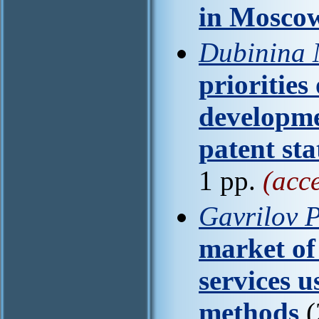
in Mosco
Dubinina 
priorities
developme
patent st
1 pp.
(acc
Gavrilov 
market of
services u
methods
(