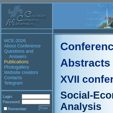
MCE-2026
Conferenc
About Conference
Questions and
Answers
Abstracts
Publications
Photogallery
Website creators
XVII confe
Contacts
Telegram
Social-Ec
Login:
Password:
Analysis
Remember