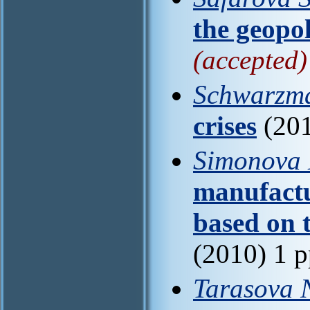
the geopol
(accepted)
Schwarzm
crises
(201
Simonova 
manufactu
based on 
(2010) 1 
Tarasova 