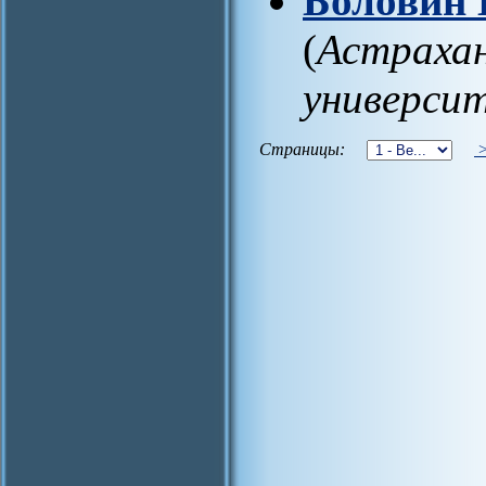
Боловин 
(
Астрахан
универси
Страницы: