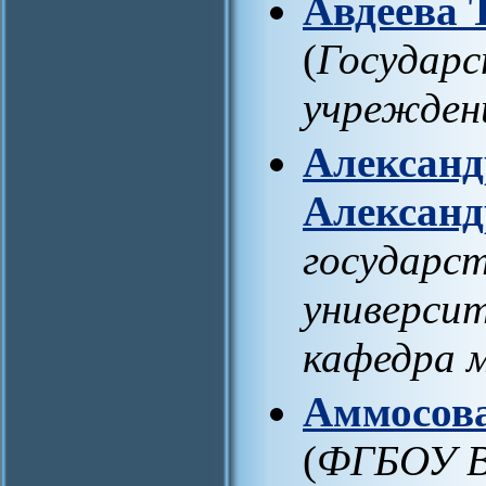
Авдеева 
(
Государс
учрежден
Александ
Александ
государс
университ
кафедра 
Аммосова
(
ФГБОУ В