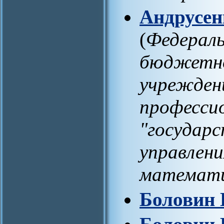
Андрусен
(
Федераль
бюджетно
учрежден
профессио
"государ
управлени
математ
Боловин 