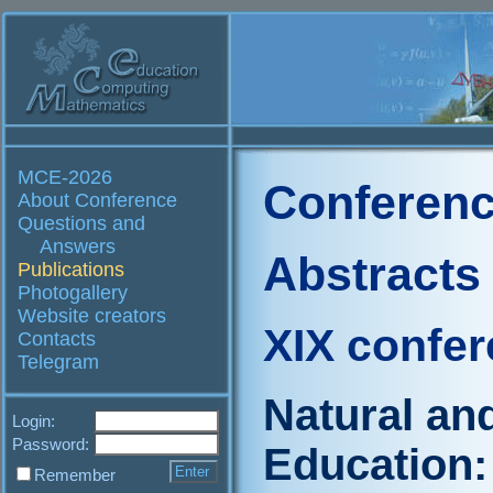
MCE-2026
Conferenc
About Conference
Questions and
Answers
Abstracts
Publications
Photogallery
Website creators
XIX confe
Contacts
Telegram
Natural an
Login:
Password:
Education:
Remember