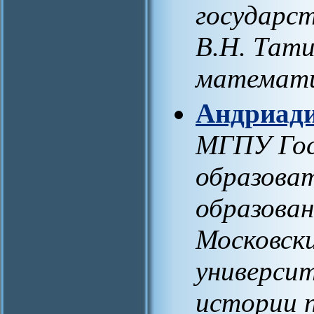
государс
В.Н. Тат
математ
Андриади
МГПУ Гос
образова
образован
Московски
универси
истории 