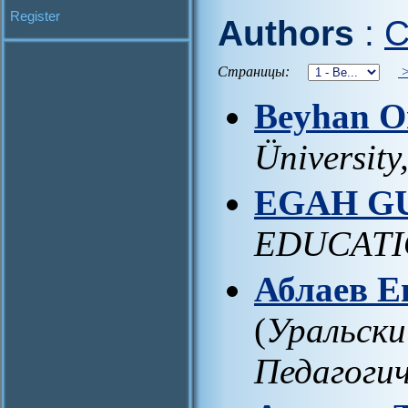
Register
Authors
:
C
Страницы:
Beyhan 
Üniversity
EGAH G
EDUCATI
Аблаев Е
(
Уральски
Педагоги