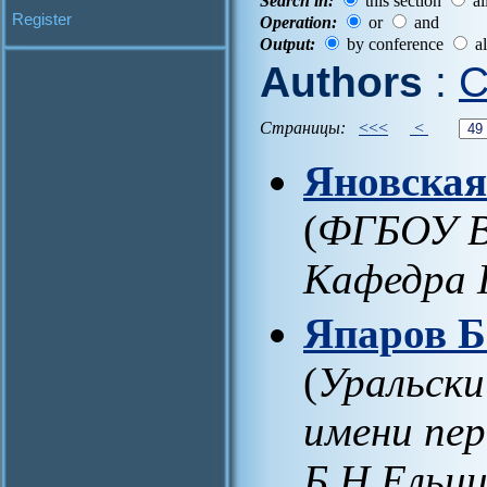
Search in:
this section
al
Register
Operation:
or
and
Output:
by conference
al
Authors
:
C
Страницы:
<<<
<
Яновская
(
ФГБОУ В
Кафедра 
Япаров Б
(
Уральски
имени пер
Б.Н.Ельц