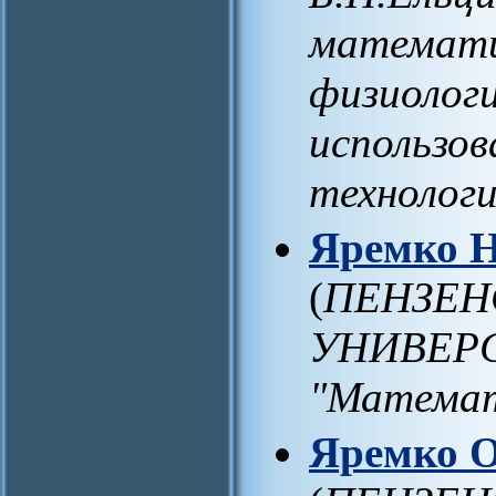
математи
физиологи
использо
технолог
Яремко Н
(
ПЕНЗЕН
УНИВЕРС
"Математ
Яремко О