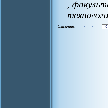
, факуль
технолог
Страницы:
<<<
<