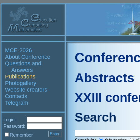
MCE-2026
Conferenc
About Conference
Questions and
Answers
Abstracts
Publications
Photogallery
Website creators
XXIII conf
Contacts
Telegram
Search
Login:
Password:
Remember