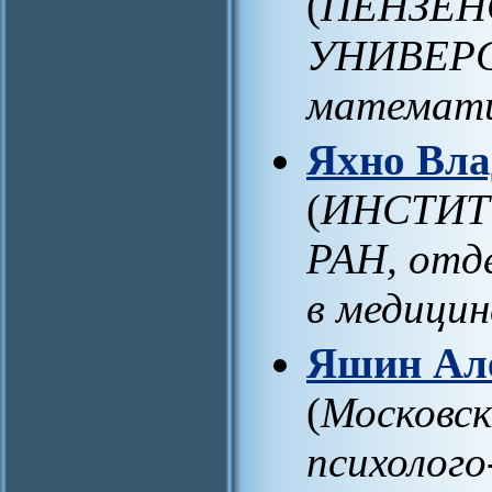
(
ПЕНЗЕН
УНИВЕРСИ
математи
Яхно Вла
(
ИНСТИТ
РАН, отд
в медицин
Яшин Ал
(
Московск
психолого