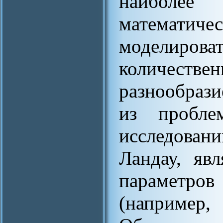
наиболе
математиче
моделиро
количест
разнообрази
из пробле
исследова
Ландау, яв
параметро
(например,