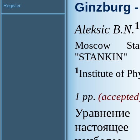
Ginzburg 
Register
1
Aleksic B.N.
Moscow Sta
"STANKIN"
1
Institute of Ph
1 pp.
(accepted
Уравнени
настоящее