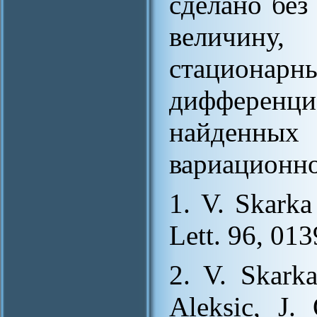
сделано без
величин
стационарн
диффере
найденных
вариационно
1. V. Skarka
Lett. 96, 01
2. V. Skarka
Aleksic, J.