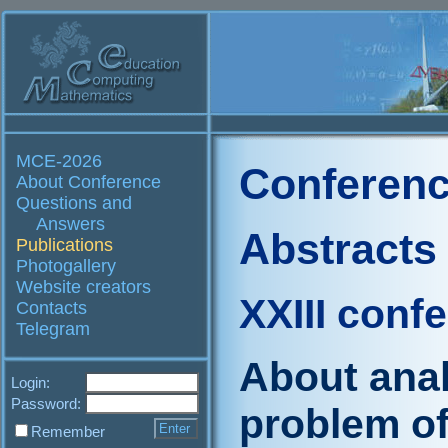
MCE-2026
Conferenc
About Conference
Questions and
Answers
Abstracts
Publications
Photogallery
Website creators
XXIII conf
Contacts
Telegram
About anal
Login:
Password:
problem of
Remember