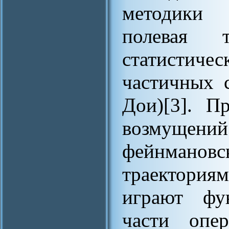
методики 
полевая 
статистичес
частичных 
Дои)[3]. П
возмущени
фейнман
траектория
играют фу
части опер