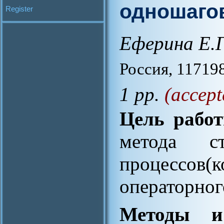
одношаго
Register
Еферина Е.Г
Россия, 11719
1 pp.
(accept
Цель работ
метода ст
процессов(к
операторног
Методы и