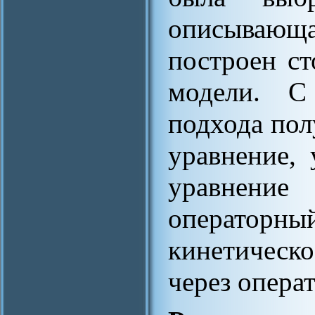
описывающа
построен ст
модели. С
подхода пол
уравнение,
уравнени
оператор
кинетическ
через опера