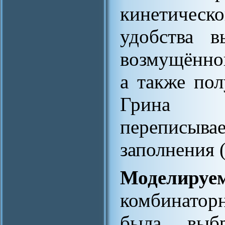
кинетическ
удобства в
возмущённой
а также по
Грина и
переписыва
заполнения 
Моделируем
комбинаторн
была выбр