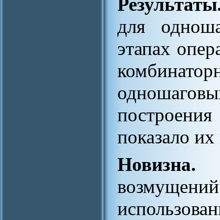
Результаты
для одноша
этапах опер
комбинатор
одношаговы
построения
показало их
Новизна.
Кв
возмущений 
использован