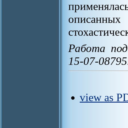
применялас
описан
стохастичес
Работа по
15-07-08795
view as PD