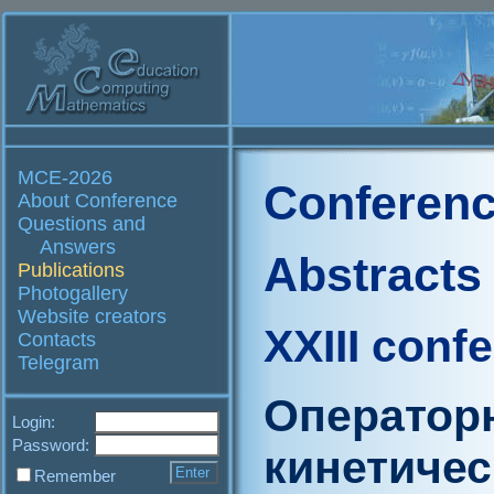
MCE-2026
Conferenc
About Conference
Questions and
Answers
Abstracts
Publications
Photogallery
Website creators
XXIII conf
Contacts
Telegram
Оператор
Login:
Password:
кинетиче
Remember