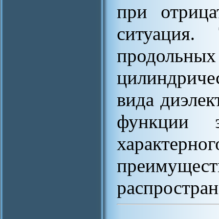
при отрица
ситуация.
продольн
цилиндриче
вида диэлек
функции э
характерног
преимуще
распростран