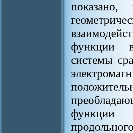
показано,
геометр
взаимодей
функции в
системы ср
электромагн
положитель
преобладаю
функции 
продольног