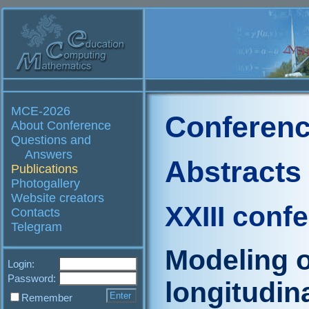
MCE-2026
Conferenc
About Conference
Questions and
Answers
Abstracts
Publications
Photogallery
Website creators
XXIII conf
Contacts
Telegram
Modeling o
Login:
Password:
longitudin
Remember