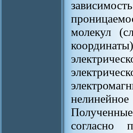
зависим
проницаемо
молекул (с
координаты)
электрическ
электричес
электрома
нелинейно
Полученн
согласно п