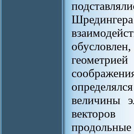
подставляли
Шрединге
взаимодейс
обусловлен
геометрией
соображени
определялся
величины э
векторо
продольные