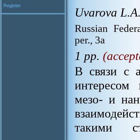
Register
Uvarova L.A
Russian Feder
per., 3a
1 pp.
(accept
В связи с 
интересом 
мезо- и на
взаимодейст
такими ст