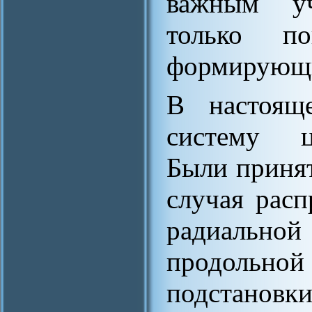
важным уч
только п
формирующи
В настоящ
систему ц
Были приня
случая расп
радиальной
продольно
подстанов