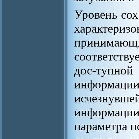
Уровень со
характеризо
принимающи
соответств
дос-тупн
информации
исчезнув
информации
параметра п