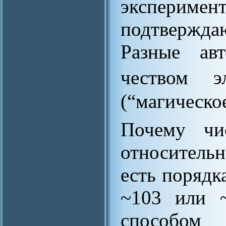
эксперим
подтверждаю
Разные ав
чеством 
(“магическо
Почему чи
относитель
есть порядка
~103 или 
способом