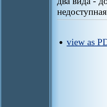
два вида - д
недоступная
view as PD