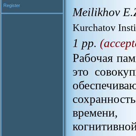
Register
Meilikhov E.
Kurchatov Inst
1 pp.
(accept
Рабочая пам
это совокуп
обеспеч
сохраннос
времени,
когнитивно