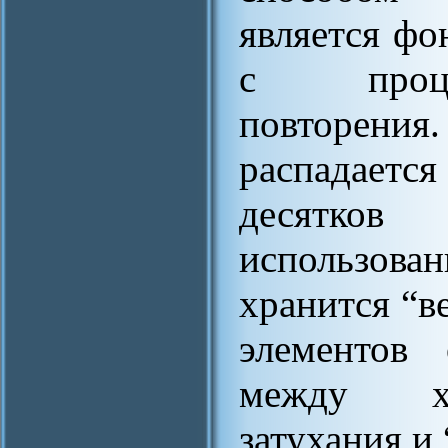
является фо
с процес
повторен
распадает
десятков
использова
хранится “в
элементов 
между ха
затухания и