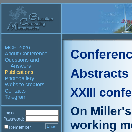
MCE-2026
Conferenc
About Conference
Questions and
Answers
Abstracts
Publications
Photogallery
Website creators
XXIII conf
Contacts
Telegram
On Miller's
Login:
Password:
working 
Remember