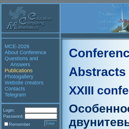
MCE-2026
Conferenc
About Conference
Questions and
Answers
Abstracts
Publications
Photogallery
Website creators
XXIII conf
Contacts
Telegram
Особенно
Login:
Password:
двунитев
Remember