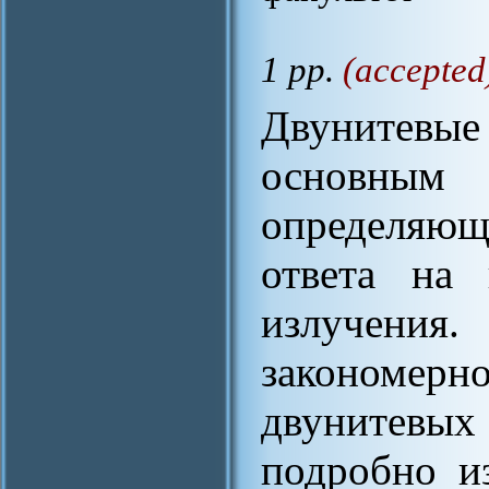
1 pp.
(accepted
Двунитевы
основным 
определяю
ответа на 
излучен
закономерн
двунитев
подробно и