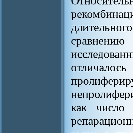
Относитель
рекомбинац
длительно
сравнению
исследова
отлича
проли
непролифер
как число 
репарацион