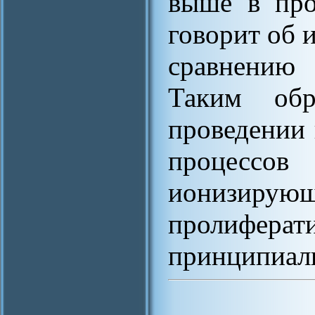
выше в про
говорит об 
сравнению
Таким обр
проведении
процесс
ионизирующ
пролиферат
принципиал