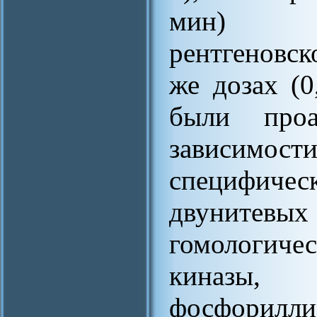
мин) ре
рентгеновск
же дозах (0
были проа
зависимост
специфиче
двунитевы
гомологиче
киназы
фосфорилли