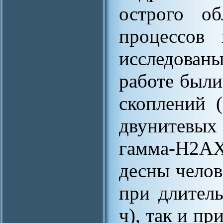
острого об
процессов 
исследова
работе были
скоплений 
двунитевых
гамма-H2AX
десны челов
при длител
ч), так и пр