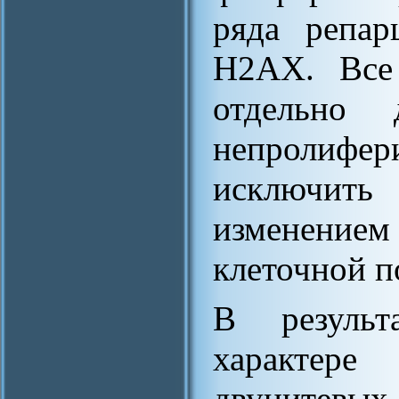
ряда репар
H2AX. Все
отдельно
непролифе
исключит
изменением
клеточной п
В результ
характере
двуните