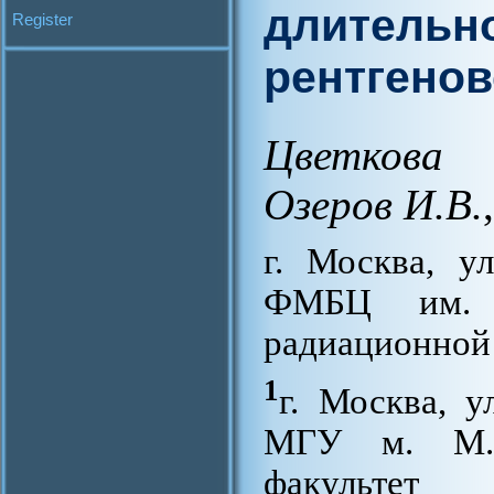
длительн
Register
рентгенов
Цветкова
Озеров И.В.
,
г. Москва, у
ФМБЦ им. А
радиационной
1
г. Москва, у
МГУ м. М.В
факультет