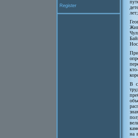
пут
Register
дет
лет
Гео
Жиг
Чул
Бай
Нос
При
опр
пер
кто
кор
В с
тру
пре
объ
рас
зна
пол
вел
кам
на 