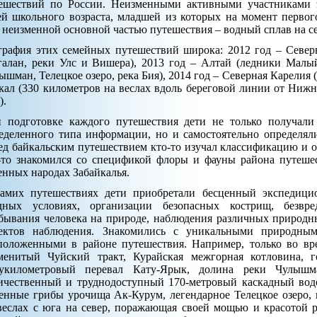
ешествий по России. Неизменными активными участниками э
ей школьного возраста, младшей из которых на момент первог
; неизменной основной частью путешествия – водный сплав на с
графия этих семейных путешествий широка: 2012 год – Север
алан, реки Улс и Вишера), 2013 год – Алтай (ледники Малы
ышман, Телецкое озеро, река Бия), 2014 год – Северная Карелия (
кал (330 километров на веслах вдоль береговой линии от Нижн
).
 подготовке каждого путешествия дети не только получали
еделенного типа информации, но и самостоятельно определял
ед байкальским путешествием кто-то изучал классификацию и о
-то знакомился со спецификой флоры и фауны района путешес
енных народах Забайкалья.
амих путешествиях дети приобретали бесценный экспедици
дных условиях, организации безопасных кострищ, безв
бывания человека на природе, наблюдения различных природн
ектов наблюдения. Знакомились с уникальными природным
положенными в районе путешествия. Например, только во вре
менитый Чуйский тракт, Курайская межгорная котловина, г
укилометровый перевал Кату-Ярык, долина реки Чулышм
ичественный и труднодоступный 170-метровый каскадный водо
енные грибы урочища Ак-Курум, легендарное Телецкое озеро,
веслах с юга на север, поражающая своей мощью и красотой 