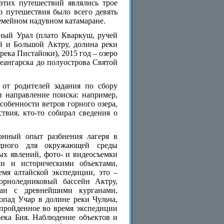
тих путешествий являлись трое
о путешествия было всего девять
емейном надувном катамаране.
ный Урал (плато Кваркуш, ручей
й и Большой Актру, долина реки
река Пистайоки), 2015 год – озеро
еангарска до полуострова Святой
 от родителей задания по сбору
и направление поиска: например,
собенности ветров горного озера,
твия, кто-то собирал сведения о
онный опыт разбиения лагеря в
редного для окружающей среды
ых явлений, фото- и видеосъемки
и и историческими объектами,
мя алтайской экспедиции, это –
орноледниковый бассейн Актру,
ан с древнейшими курганами,
пад Учар в долине реки Чульча,
 пройденное во время экспедиции
река Бия. Наблюдение объектов и