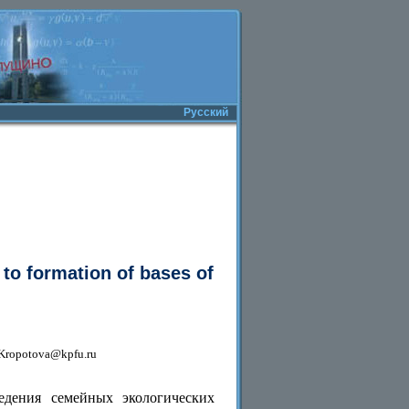
Русский
to formation of bases of
a.Kropotova@kpfu.ru
едения семейных экологических