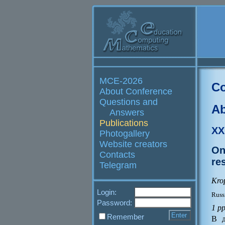
MCE-2026
Co
About Conference
Questions and
Ab
Answers
Publications
XX
Photogallery
Website creators
On
Contacts
re
Telegram
Kro
Login:
Russ
Password:
1 p
Remember
В д