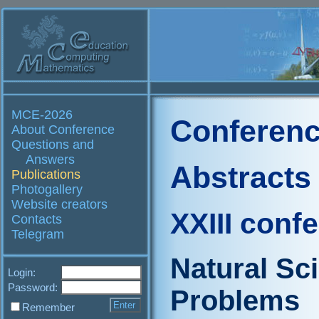
MCE-2026
Conferenc
About Conference
Questions and
Answers
Abstracts
Publications
Photogallery
Website creators
XXIII conf
Contacts
Telegram
Natural Sc
Login:
Password:
Problems
Remember