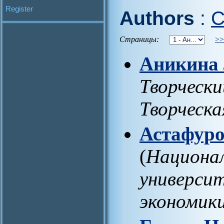
Register
Authors
:
C
Страницы:
>>
Аникина 
Творческ
Творческ
Астафур
(
Национал
универси
экономик