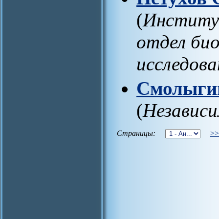
(
Институ
отдел би
исследова
Смолыги
(
Независи
Страницы:
>>