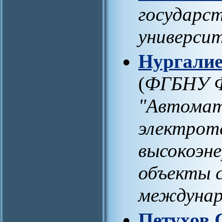
государс
универси
Нургалие
(
ФГБНУ Ф
"Автомат
электрот
высокоэне
объекты с
междунар
Петухов 