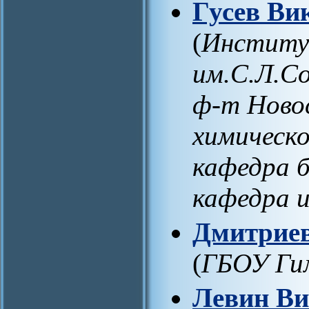
Гусев Ви
(
Институ
им.С.Л.С
ф-т Ново
химическо
кафедра 
кафедра 
Дмитриев
(
ГБОУ Ги
Левин Ви