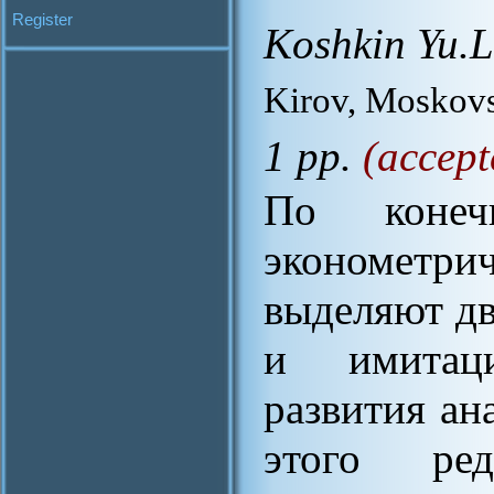
Register
Koshkin Yu.L
Kirov, Moskovsk
1 pp.
(accept
По конеч
эконометр
выделяют дв
и имитац
развития ан
этого ре