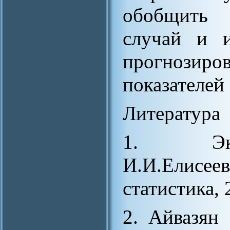
обобщить 
случай и и
прогнози
показателей
Литература
1. Экон
И.И.Елис
статистика, 
2. Айвазян 