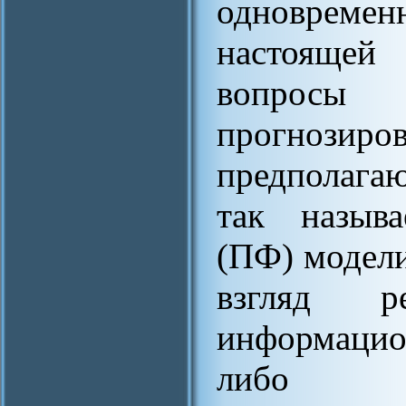
одновреме
настоящей
вопросы 
прогнозиро
предполагаю
так назыв
(ПФ) модели
взгляд ре
информацио
либо ре