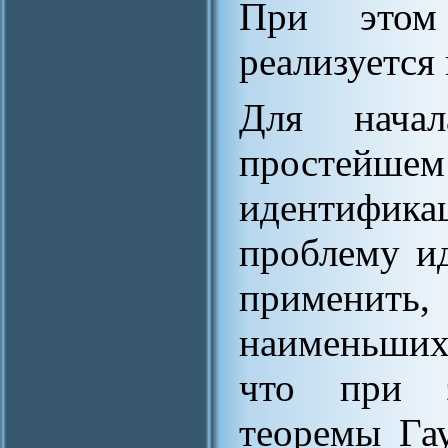
При этом
реализуется
Для нача
простейшем
идентифик
проблему и
применить,
наименьших 
что при э
теоремы Гау