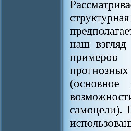
Рассматр
структур
предполага
наш взгляд
примеров
прогнозны
(основное
возможнос
самоцели).
использова