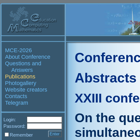
MCE-2026
Conferenc
About Conference
Questions and
Answers
Abstracts
Publications
Photogallery
Website creators
XXIII conf
Contacts
Telegram
On the ques
Login:
Password:
simultane
Remember