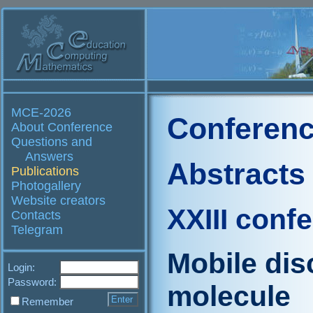
MCE-2026
Conferenc
About Conference
Questions and
Answers
Abstracts
Publications
Photogallery
Website creators
XXIII conf
Contacts
Telegram
Mobile dis
Login:
Password:
molecule
Remember