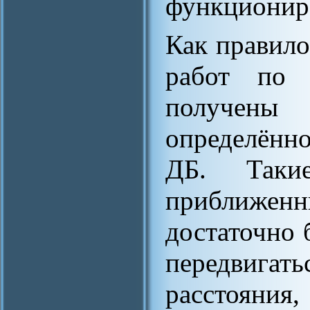
функционир
Как правил
работ по 
получены 
определённ
ДБ. Таки
приближен
достаточно 
передвигат
расстояни