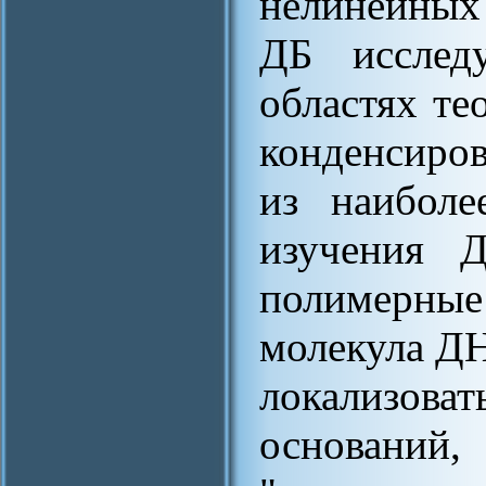
нелинейных
ДБ исслед
областях те
конденсиров
из наиболе
изучения 
полимерны
молекула Д
локализова
оснований,