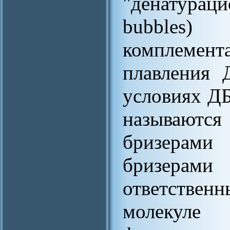
"денатураци
bubbles)
комплемент
плавления 
условиях ДБ
называютс
бризерами
бризерам
ответстве
молекул