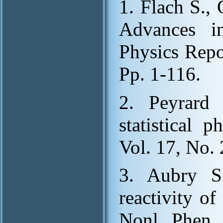
1. Flach S.,
Advances in
Physics Repo
Pp. 1-116.
2. Peyrard
statistical 
Vol. 17, No. 
3. Aubry S
reactivity of
Nonl. Phen. 