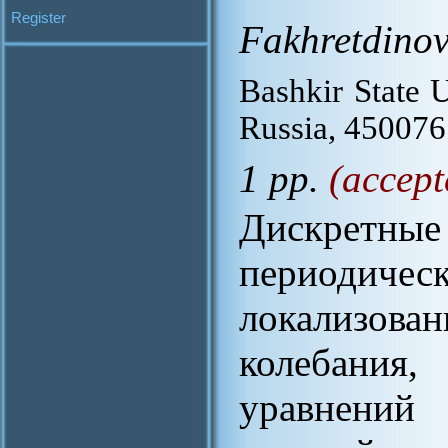
Register
Fakhretdinov
Bashkir State U
Russia, 450076
1 pp.
(accept
Дискретн
периоди
локализо
колебания,
уравнени