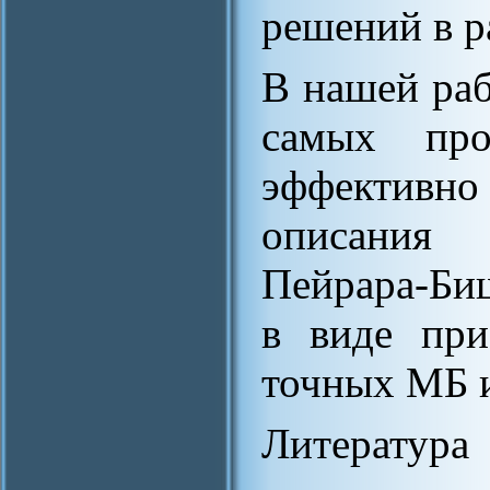
решений в р
В нашей раб
самых пр
эффектив
описания
Пейрара-Би
в виде пр
точных МБ и
Литература