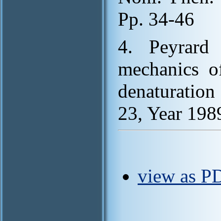
Pp. 34-46
4. Peyrard 
mechanics o
denaturation 
23, Year 198
view as PD