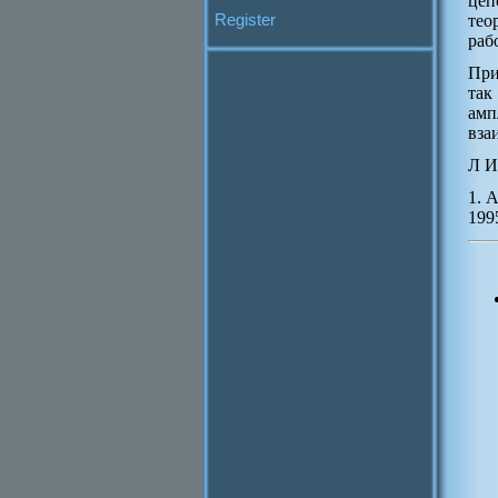
цеп
Register
тео
раб
При
так
амп
вза
Л И
1. 
199