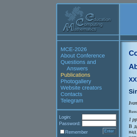
MCE-2026
Co
About Conference
Questions and
Ab
Answers
Publications
XX
Photogallery
Website creators
Si
Contacts
Telegram
Ivan
Russ
Login:
1 p
Password:
В д
над
Remember