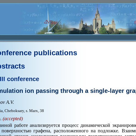
nference publications
stracts
III conference
mulation ion passing through a single-layer gr
ov A.V.
ia, Cheboksary, s. Marx, 38
p.
(accepted)
анной работе анализируется процесс динамической экраниров
 поверхностью графена, расположенного на подложке. Взаим