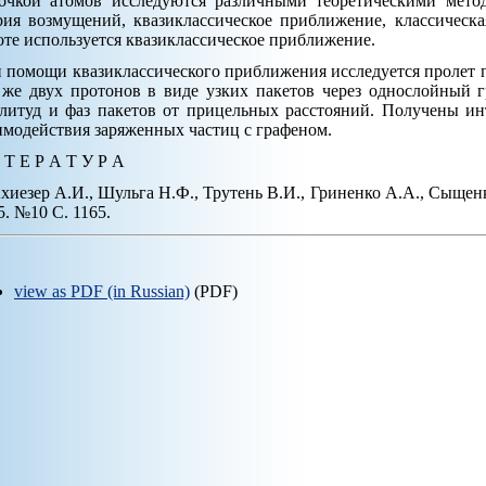
очкой атомов исследуются различными теоретическими метод
рия возмущений, квазиклассическое приближение, классическ
оте используется квазиклассическое приближение.
 помощи квазиклассического приближения исследуется пролет п
 же двух протонов в виде узких пакетов через однослойный 
литуд и фаз пакетов от прицельных расстояний. Получены и
имодействия заряженных частиц с графеном.
 Т Е Р А Т У Р А
Ахиезер А.И., Шульга Н.Ф., Трутень В.И., Гриненко А.А., Сыщенк
5. №10 С. 1165.
view as PDF (in Russian)
(PDF)