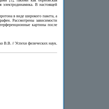
ами [1], такими как борновская
ая электродинамика. В настоящей
ротона в виде широкого пакета, а
графен. Рассмотрены зависимости
нтерференционные картины после
о В.В. // Успехи физических наук.