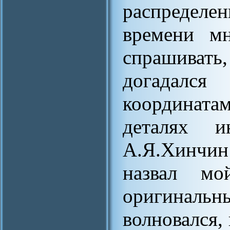
распределен
времени мн
спрашивать
догадался
координата
деталях и
А.Я.Хинчин
назвал м
оригиналь
волновался, 