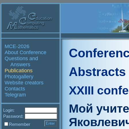
MCE-2026
Conferenc
About Conference
Questions and
Answers
Abstracts
Publications
Photogallery
Website creators
XXIII conf
Contacts
Telegram
Мой учит
Login:
Password:
Яковлеви
Remember