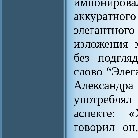
импонирова
аккуратног
элегантного
изложения м
без подгля
слово “Элег
Александ
употреблял
аспекте: «
говорил он