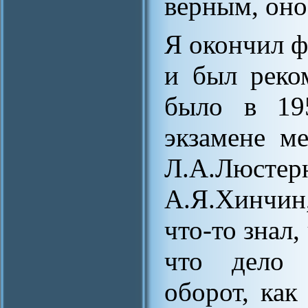
верным, оно
Я окончил ф
и был реко
было в 195
экзамене м
Л.А.Люстерн
А.Я.Хинчин,
что-то знал,
что дело 
оборот, как