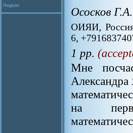
Register
Ососков Г.А.
ОИЯИ, Россия
6, +7916837407
1 pp.
(accept
Мне посчас
Александра 
математичес
на перв
математичес