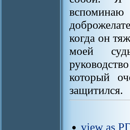
вспомин
доброжелат
когда он тяж
моей судь
руководст
который оч
защитился.
view as PD