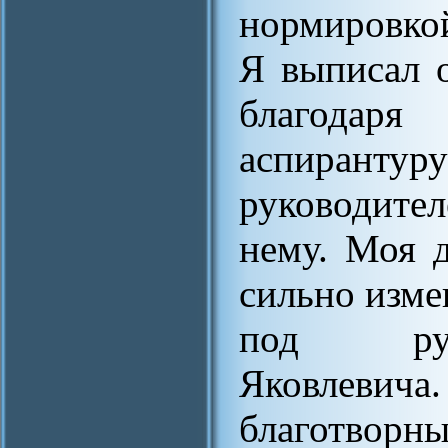
нормировко
Я выписал о
благодаря
аспиранту
руководител
нему. Моя 
сильно измен
под рук
Яковлев
благотворн