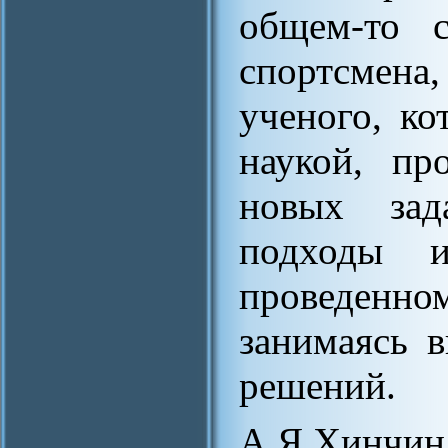
общем-то с
спортсмена
ученого, ко
наукой, пр
новых зад
подходы 
проведенн
занимаясь 
решений.
А.Я.Хинчи