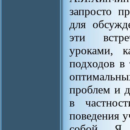
запросто п
для обсужд
эти встр
уроками, к
подходов в 
оптимальн
проблем и 
в частност
поведения 
собой. Я 