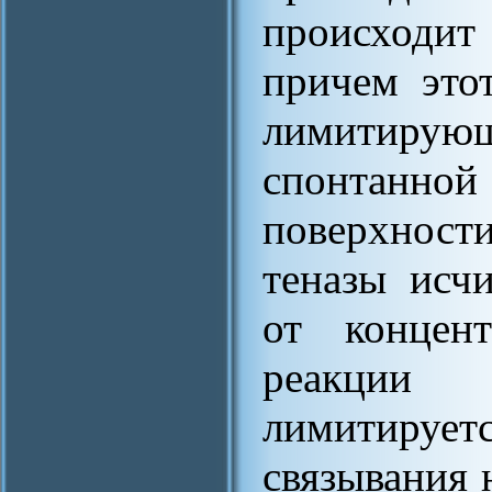
происходит
причем этот
лимитирующи
спонтанной 
поверхност
теназы исч
от концент
реакции
лимитируе
связывания 