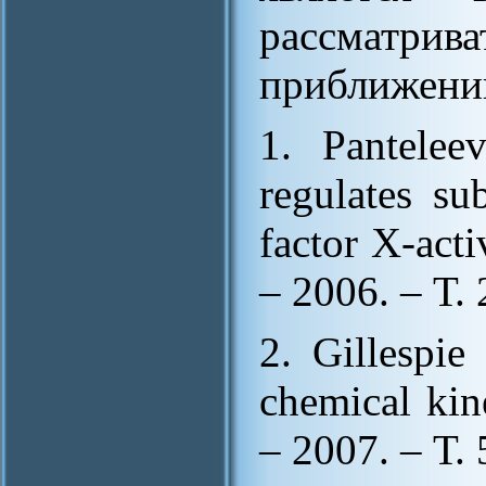
рассматри
приближени
1. Pantelee
regulates sub
factor X‐act
– 2006. – Т. 
2. Gillespie
chemical kin
– 2007. – Т. 