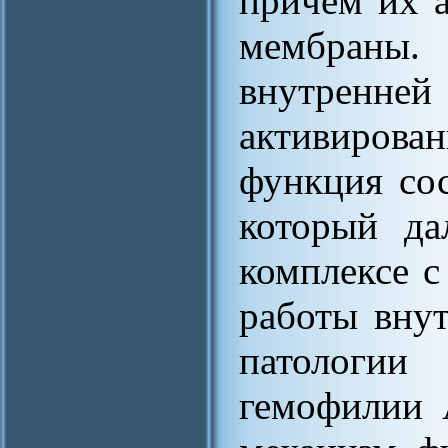
причем их а
мембраны.
внутренн
активирован
функция сос
который да
комплексе 
работы внут
патологии
гемофилии 