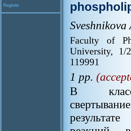
phospholip
Register
Sveshnikova 
Faculty of P
University, 1
119991
1 pp.
(accept
В класси
свертывани
результат
реакций, в