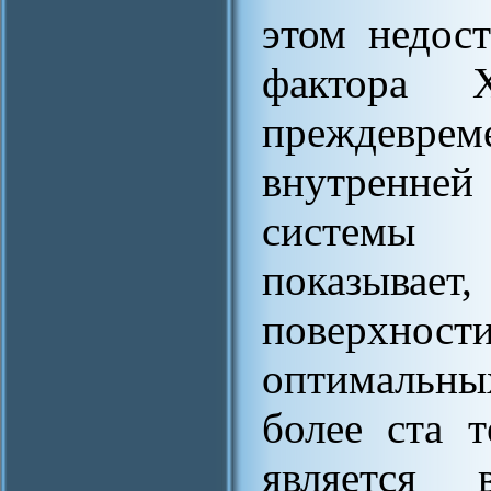
этом недос
фактора 
преждевре
внутренне
системы 
показывае
поверхн
оптимальн
более ста т
является 