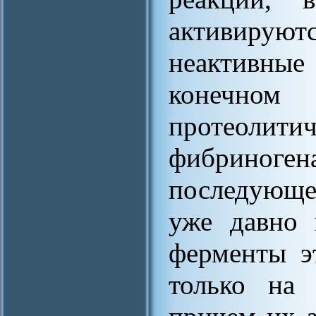
активирую
неактивны
конечно
протеоли
фибрино
последующ
уже давно 
ферменты э
только на 