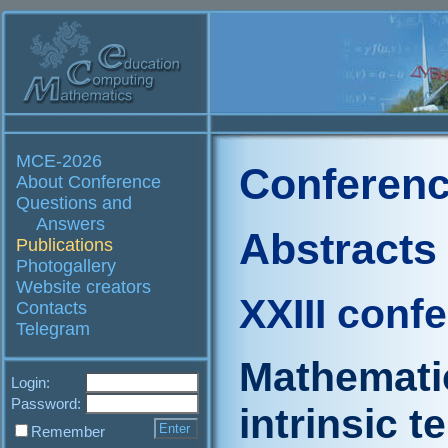
MCE-2026
Conferenc
About Conference
Questions and
Answers
Abstracts
Publications
Photogallery
Website creators
XXIII conf
Contacts
Telegram
Mathematic
Login:
Password:
intrinsic 
Remember