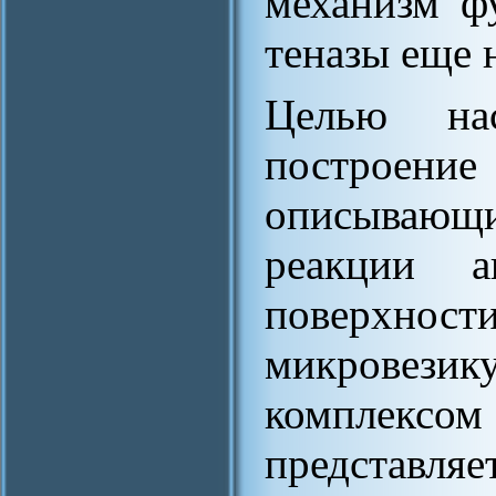
механизм ф
теназы еще 
Целью нас
построени
описывающ
реакции 
поверхн
микровези
комплексом
представл