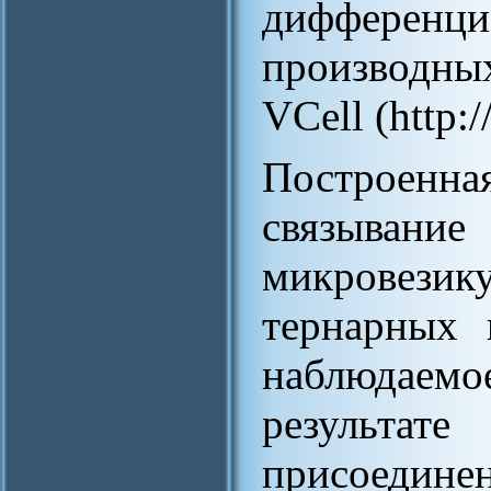
дифференци
производны
VCell (http:
Построен
связывание
микровезик
тернарных 
наблюдаем
результат
присоедин