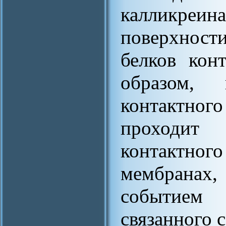
калликр
поверхност
белков кон
образом, 
контактно
проходит
контактно
мембранах
событием 
связанного 