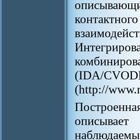
описываю
контактног
взаимодейс
Интегриров
комбин
(IDA/CV
(http://www.
Построенн
описыва
наблюдае