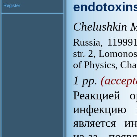
endotoxin
Register
Chelushkin 
Russia, 11999
str. 2, Lomono
of Physics, Cha
1 pp.
(accept
Реакцией о
инфекцию 
является и
из-за появ