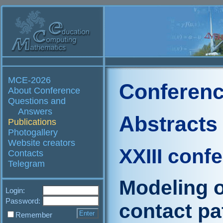
MCE-2026
Conferenc
About Conference
Questions and
Answers
Abstracts
Publications
Photogallery
Website creators
XXIII conf
Contacts
Telegram
Modeling o
Login:
Password:
contact pa
Remember