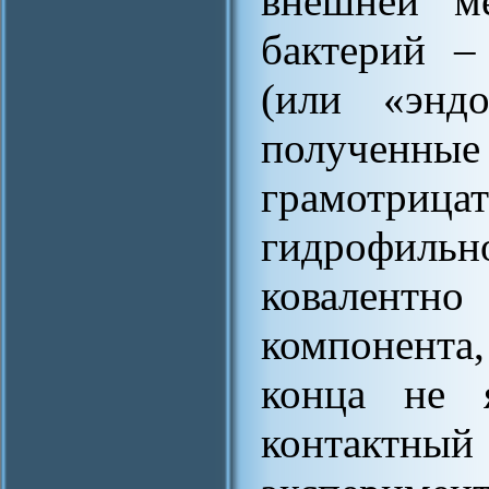
внешней ме
бактерий –
(или «энд
получен
грамотрицат
гидрофильн
ковалентн
компонента
конца не 
контакт