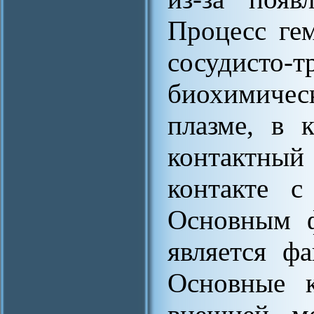
Процесс гем
сосудисто-т
биохимичес
плазме, в 
контактный
контакте с
Основным ф
является фа
Основные к