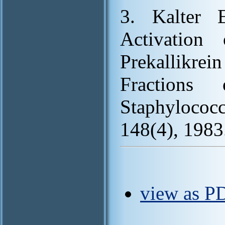
3. Kalter 
Activation
Prekallikr
Fractions
Staphylococ
148(4), 1983
view as PD