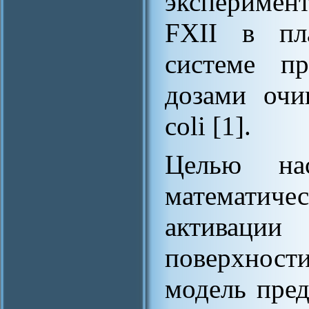
эксперимент
FXII в пл
системе п
дозами очи
coli [1].
Целью нас
математич
активаци
поверхнос
модель пред