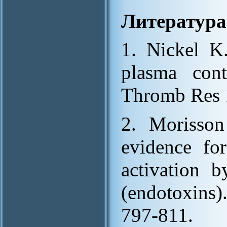
Литература
1. Nickel K.
plasma cont
Thromb Res 1
2. Morisson
evidence fo
activation b
(endotoxins)
797-811.