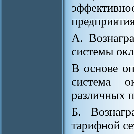
эффекти
предприятия
А. Вознагр
системы окл
В основе о
система ок
различных п
Б. Вознагр
тарифной се