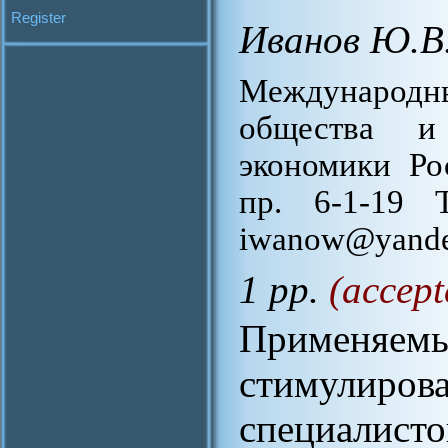
Register
Иванов Ю.В
Международ
общества и
экономики Ро
пр. 6-1-19 Т
iwanow@yande
1 pp.
(accept
Применя
стимулиро
специалисто