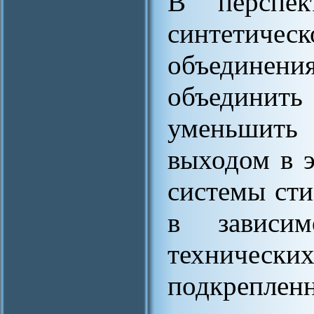
В перспек
синтетиче
объединения
объединить
уменьшить
выходом в э
системы сти
в зависим
техническ
подкрепл