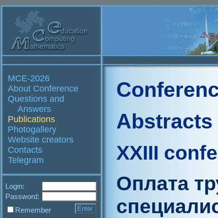
MCE-2026
Conferenc
About Conference
Questions and
Answers
Abstracts
Publications
Photogallery
Website creators
XXIII conf
Contacts
Telegram
Оплата тр
Login:
Password:
специали
Remember