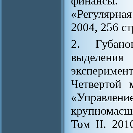
финансы.
«Регулярна
2004, 256 ст
2. Губано
выделения 
эксперимен
Четвертой 
«Управ
крупномасш
Том II. 201