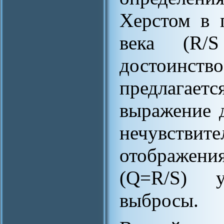
Херстом в 
века (R/S
достоинств
предлагае
выражение 
нечувст
отображени
(Q=R/S) 
выбросы.