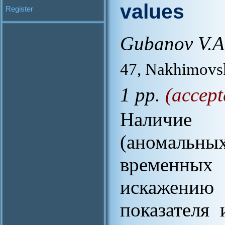
values
Register
Gubanov V.A
47, Nakhimovs
1 pp.
(accept
Наличие
(аномальны
временных
искажен
показателя