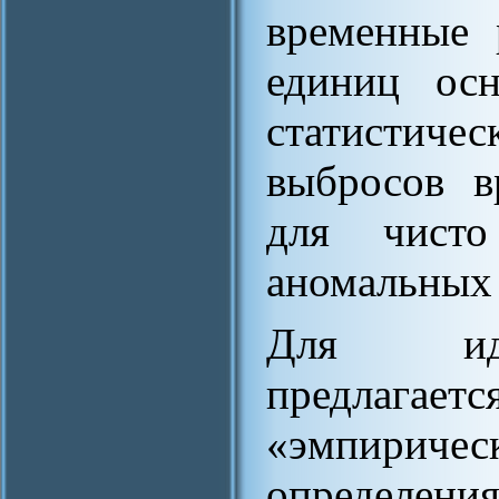
временные 
единиц осн
статистиче
выбросов в
для чисто
аномальных 
Для иде
предлагае
«эмпиричес
определен