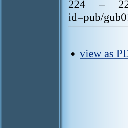
224 – 226.
id=pub/gub0
view as PD