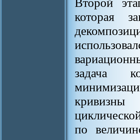
Второй эта
которая з
декомпози
использо
вариацион
задача к
минимизац
кривизны
циклическо
по величин