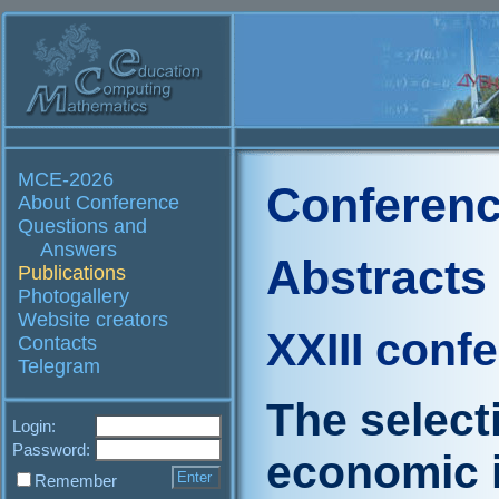
MCE-2026
Conferenc
About Conference
Questions and
Answers
Abstracts
Publications
Photogallery
Website creators
XXIII conf
Contacts
Telegram
The select
Login:
Password:
economic 
Remember