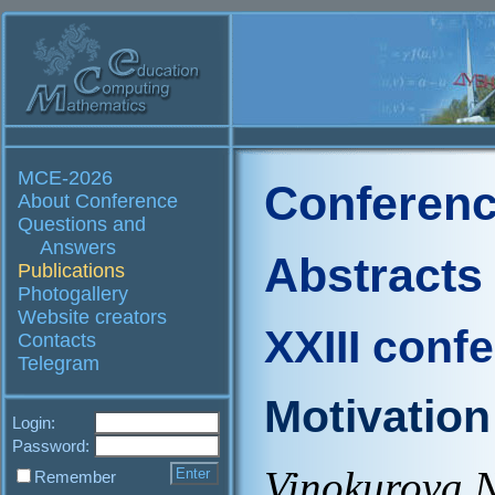
MCE-2026
Conferenc
About Conference
Questions and
Answers
Abstracts
Publications
Photogallery
Website creators
XXIII conf
Contacts
Telegram
Motivation
Login:
Password:
Vinokurova N
Remember