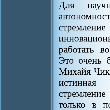
Для науч
автономнос
стремлени
инновацион
работать в
Это очень 
Михайя Чикс
истинная 
стремление
только в п