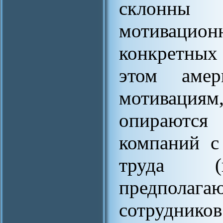
склонны
мотивацио
конкретных
этом амер
мотиваци
опираются
компаний с
труда (н
предполага
сотрудн