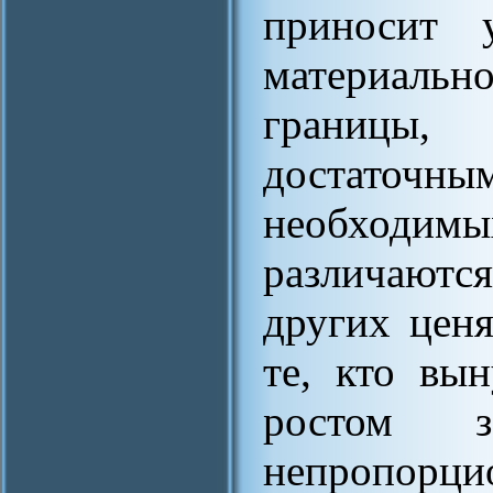
приносит у
материальн
границы, 
достаточн
необходимы
различают
других цен
те, кто вы
ростом з
непропорцио