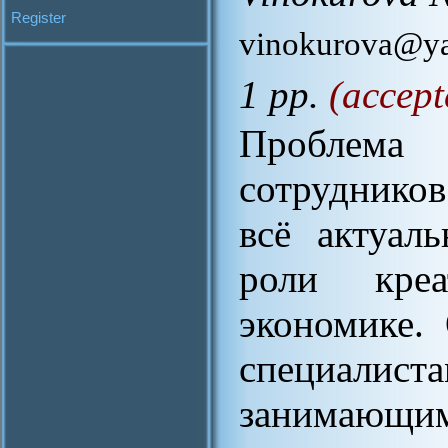
Register
vinokurova@ya
1 pp.
(accept
Проблема
сотруднико
всё актуал
роли креа
экономике.
специалиста
занимающи