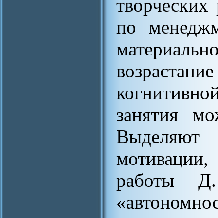
творческих 
по менеджм
материал
возраст
когнитивно
занятия мо
Выделяют
мотивации,
работы Д
«автономн