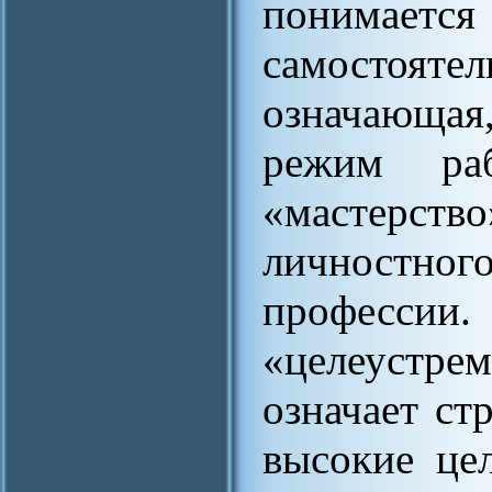
понима
самостоя
означающая
режим ра
«мастерство
личностного
професс
«целеустре
означает ст
высокие це