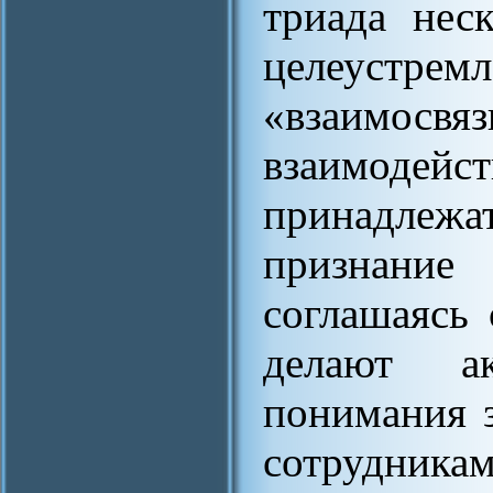
триада нес
целеустр
«взаимосвя
взаимоде
принадлеж
признание 
соглашаясь
делают а
понимания з
сотрудника