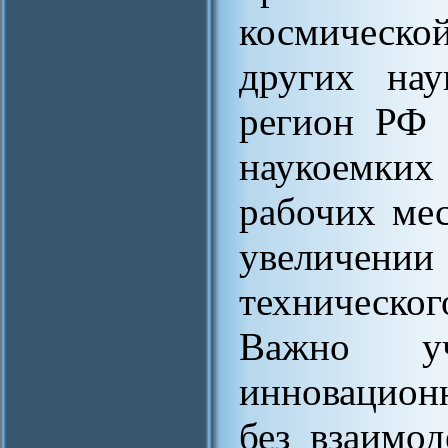
космическо
других нау
регион РФ 
наукоемких
рабочих мес
увеличении
техническо
Важно уч
инновацион
без взаимо