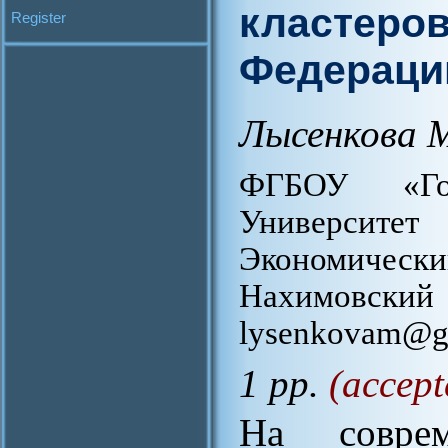
кластеров
Register
Федераци
Лысенкова М
ФГБОУ «Гос
Университ
Экономический
Нахимов
lysenkovam@g
1 pp.
(accept
На соврем