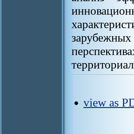
инновационн
характери
зарубежных
перспектив
территориал
view as PD