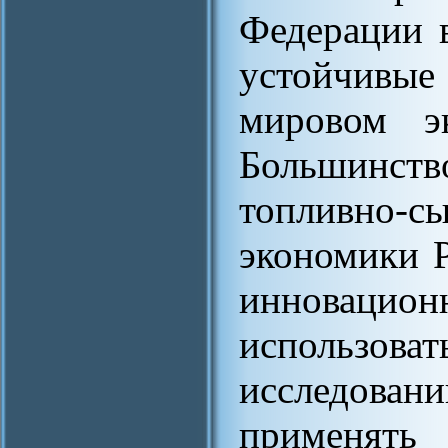
Федерации 
устойчивы
мировом эк
Большинст
топливно
экономики 
инноваци
использов
исследова
применять