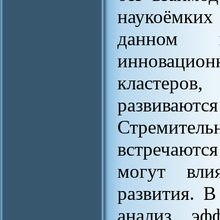
наукоёмки
данном 
инноваци
кластеров
развиваются
Стремитель
встречаютс
могут вли
развития. В
анализ эфф