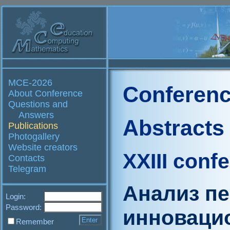
MCE-2026
Conferenc
About Conference
Questions and
Answers
Abstracts
Publications
Photogallery
Website creators
XXIII conf
Contacts
Telegram
Анализ пе
Login:
Password:
инноваци
Remember