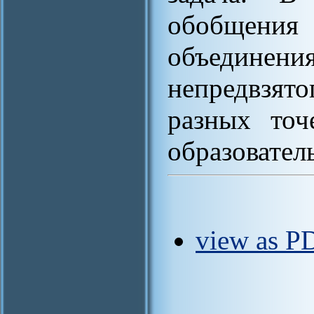
обобщени
объединен
непредвзято
разных точ
образовател
view as PD