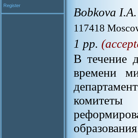
Register
Bobkova I.A.
117418 Moscow
1 pp.
(accept
В течение 
времени ми
департамен
комитеты 
реформи
образовани