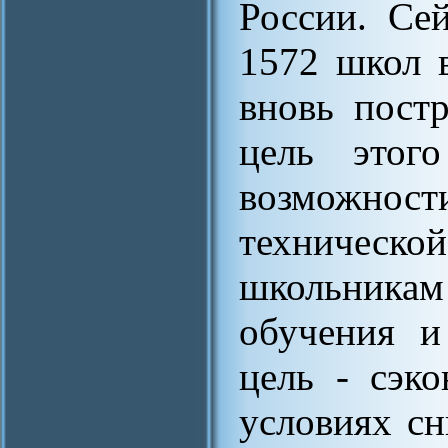
России. Сей
1572 школ 
вновь постр
цель этог
возможно
техническо
школьника
обучения и
цель - сэк
условиях с