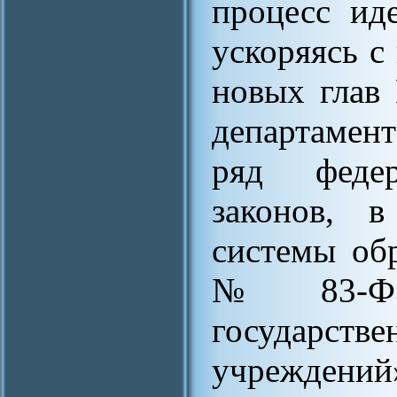
процесс ид
ускоряясь с
новых глав
департамен
ряд феде
законов, в
системы об
№ 83-ФЗ 
государст
учрежден