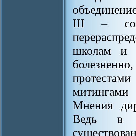
объединение
III – со
перераспре
школам и к
болезненн
протеста
митингами
Мнения дир
Ведь в 
существова