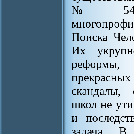
№ 548 
многопрофи
Поиска Чел
Их укрупн
реформы,
прекрасны
скандалы, 
школ не ути
и последст
задача. В