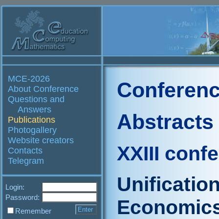
MCE-2026
Conferenc
About Conference
Questions and
Answers
Abstracts
Publications
Photogallery
Website creators
XXIII conf
Contacts
Telegram
Unificatio
Login:
Password:
Economics
Remember