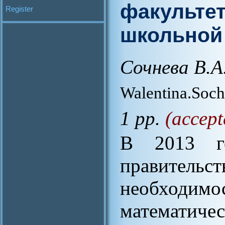
факультет
Register
школьной
Сочнева В.А
Walentina.Soc
1 pp.
(accept
В 2013 го
правительст
необхо
математич