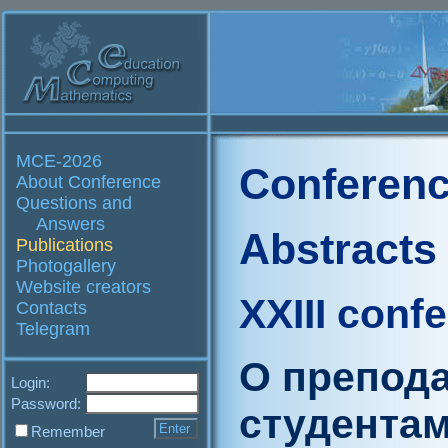
MCE-2026
Conferenc
About Conference
Questions and
Answers
Abstracts
Publications
Photogallery
Website creators
XXIII conf
Contacts
Telegram
О препод
Login:
Password:
студентам
Remember