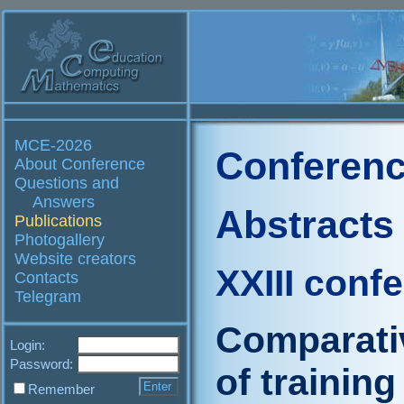
MCE-2026
Conferenc
About Conference
Questions and
Answers
Abstracts
Publications
Photogallery
Website creators
XXIII conf
Contacts
Telegram
Comparativ
Login:
Password:
of training
Remember