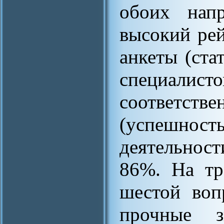
обоих напр
высокий ре
анкеты (ст
специал
соответстве
(успешност
деятельнос
86%. На тр
шестой воп
прочные 