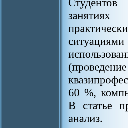
Студентов
занятиях
практическ
ситуациями
использова
(проведени
квазипрофес
60 %, комп
В статье п
анализ.