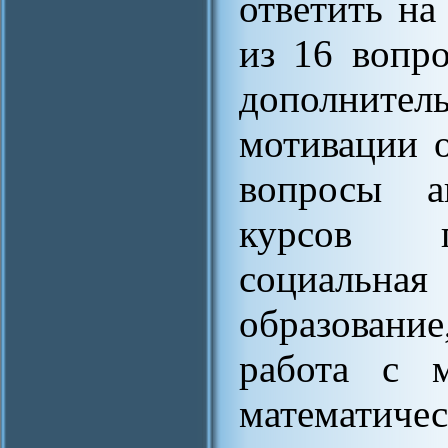
ответить на
из 16 вопр
дополнител
мотивации 
вопросы а
курсов г
социальна
образовани
работа с м
математиче