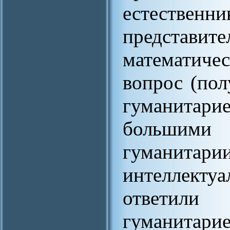
естественн
предста
математич
вопрос (по
гуманитарие
большим
гуманитари
интеллект
ответил
гуманитари