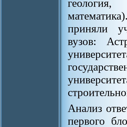
геология,
математика
приняли уч
вузов: Аст
универс
государс
университет
строительно
Анализ отве
первого бло