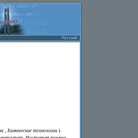
Русский
а , Химические технологии
)
университет, Институт тонких