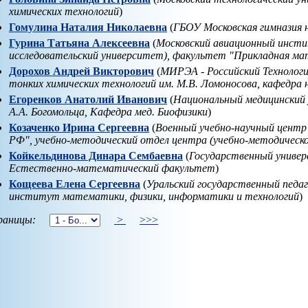
химических технологий
)
Гомулина Наталия Николаевна
(
ГБОУ Московская гимназия 
Гурина Татьяна Алексеевна
(
Московский авиационный инст
исследовательский университет), факультет "Прикладная ма
Дорохов Андрей Викторович
(
МИРЭА - Российский Техноло
тонких химических технологий им. М.В. Ломоносова, кафедра 
Егоренков Анатолий Иванович
(
Национальный медицинский 
А.А. Богомольца, Кафедра мед. Биофизики
)
Козаченко Ирина Сергеевна
(
Военный учебно-научный центр
РФ", учебно-методический отдел центра (учебно-методическо
Койкельдинова Динара Сембаевна
(
Государственный униве
Естественно-математический факультет
)
Кощеева Елена Сергеевна
(
Уральский государственный педаг
институт математики, физики, информатики и технологий
)
аницы:
>
>>>