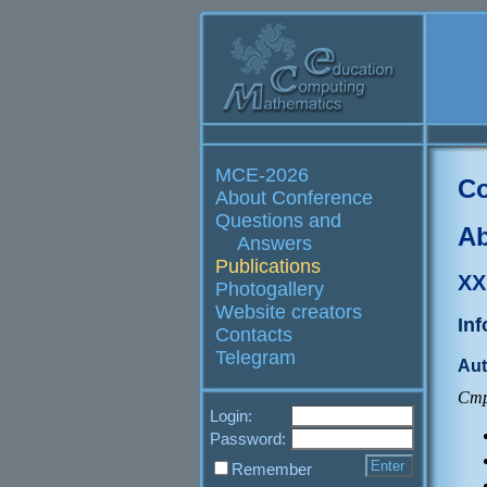
MCE-2026
Co
About Conference
Questions and
Ab
Answers
Publications
XX
Photogallery
Website creators
In
Contacts
Telegram
Aut
Стр
Login:
Password:
Remember