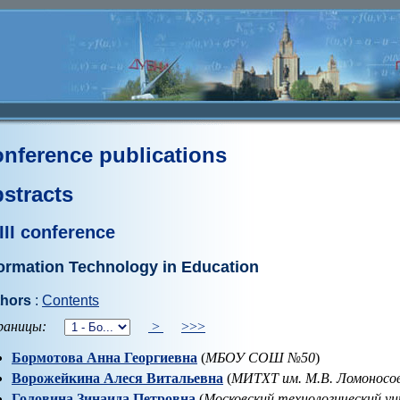
nference publications
stracts
III conference
formation Technology in Education
hors
:
Contents
аницы:
>
>>>
Бормотова Анна Георгиевна
(
МБОУ СОШ №50
)
Ворожейкина Алеся Витальевна
(
МИТХТ им. М.В. Ломоносов
Головина Зинаида Петровна
(
Московский технологический 