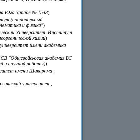
на Юго-Западе № 1543
)
итут (национальный
тематика и физика"
)
гический Университет, Институт
неорганической химии
)
университет имени академика
 СВ "Общевойсковая академия ВС
й и научной работы)
)
рситет имени Шакарима ,
огический университет,