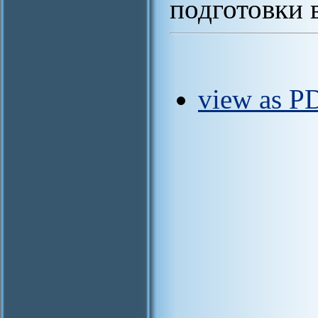
подготовки 
view as PD