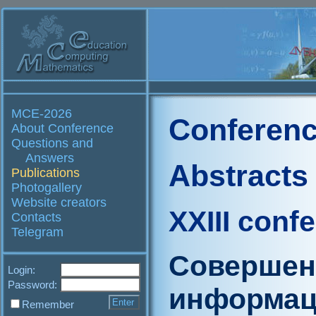
MCE-2026
Conferenc
About Conference
Questions and
Answers
Abstracts
Publications
Photogallery
Website creators
XXIII conf
Contacts
Telegram
Совершен
Login:
Password:
информац
Remember