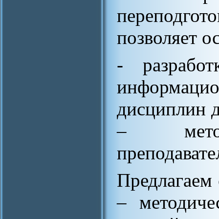
переподгот
позволяет о
- разработ
информацио
дисциплин д
– метод
преподавате
Предлагаем 
– методиче