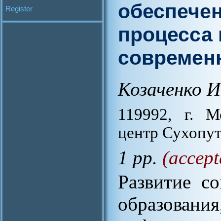
обеспечен
Register
процесса 
современ
Козаченко И
119992, г. М
центр Сухопу
1 pp.
(accept
Развитие с
образовани