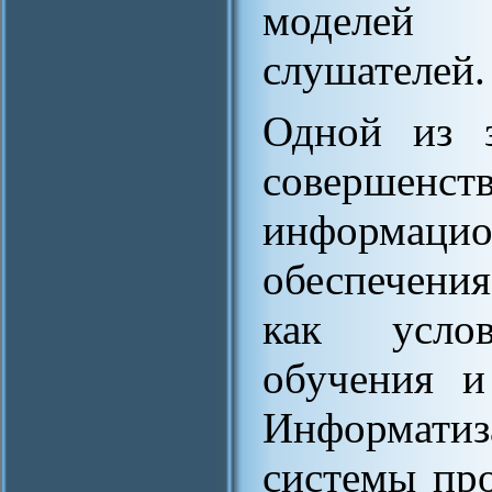
моделей 
слушателей.
Одной из з
соверше
информац
обеспечения
как усло
обучения и
Информатиз
системы пр