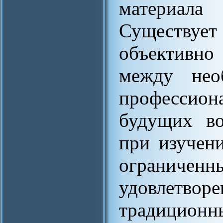
материала
Существует
объективно
между нео
профессио
будущих во
при изучен
ограниче
удовлетвор
традиционн