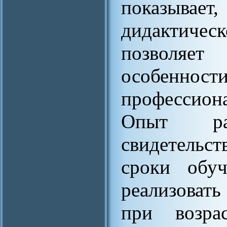
показыва
дидактиче
позволяе
особенност
профессиона
Опыт ра
свидетельс
сроки обуч
реализоват
при возра