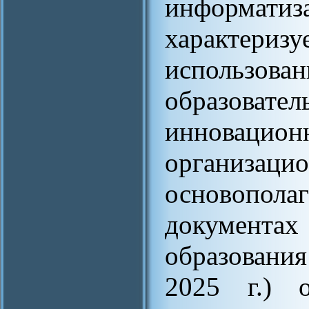
информа
характе
использо
образов
иннова
организац
основопол
документа
образовани
2025 г.) о