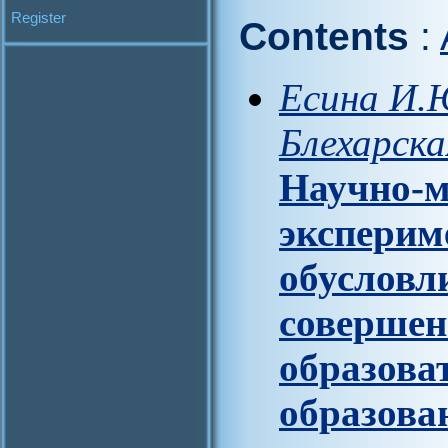
Register
Contents
:
Есина И.Ю
Блехарска
Научно-м
эксперим
обусловл
совершен
образова
образова