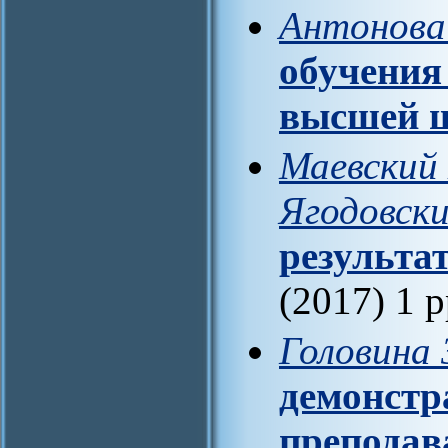
Антонова
обучения
высшей 
Маевский Е
Ягодовски
результа
(2017) 1 
Головина 
демонстр
преподав