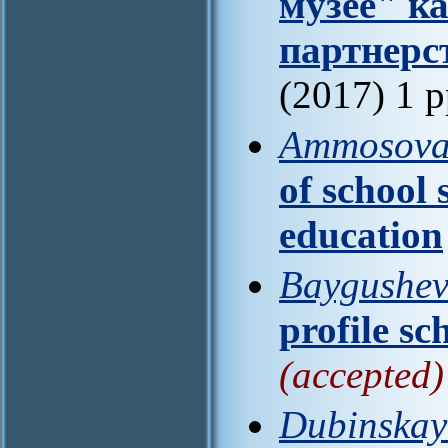
музее" к
партнерс
(2017) 1 
Ammosova 
of school s
education
Baygushev
profile sc
(accepted)
Dubinskaya