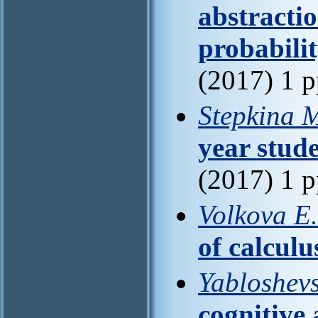
abstractio
probabili
(2017) 1 
Stepkina 
year stud
(2017) 1 
Volkova E.
of calculu
Yabloshev
cognitive 