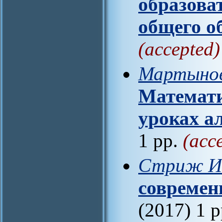
образова
общего о
(accepted)
Мартынов
Математи
уроках а
1 pp.
(acc
Стриж И.
современ
(2017) 1 