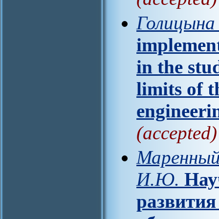
Голицына 
implement
in the stu
limits of 
engineerin
(accepted)
Маренный 
И.Ю.
Нау
развития