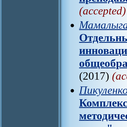
(accepted)
Мамалыга 
Отдельны
инноваци
общеобра
(2017)
(ac
Пикуленко
Комплекс
методиче