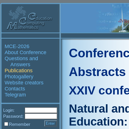
MCE-2026
Conferenc
About Conference
Questions and
Answers
Abstracts
Publications
Photogallery
Website creators
XXIV conf
Contacts
Telegram
Natural an
Login:
Password:
Education:
Remember