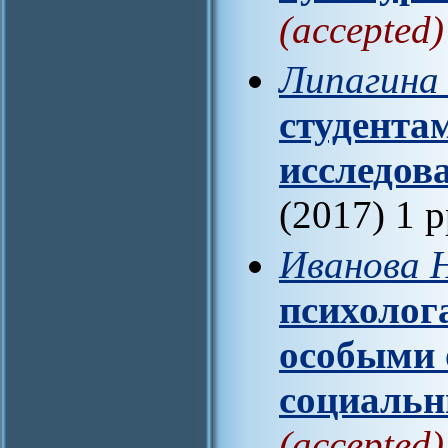
(accepted)
Липагина 
студента
исследов
(2017) 1 
Иванова 
психолога
особыми 
социаль
(accepted)