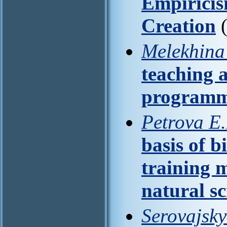
Empiricis
Creation
(
Melekhina 
teaching a
programm
Petrova E.
basis of b
training
natural sc
Serovajsky