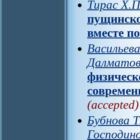
Тирас Х.П
пущинско
вместе п
Васильева
Далматов
физическ
современ
(accepted)
Бубнова Т
Господино