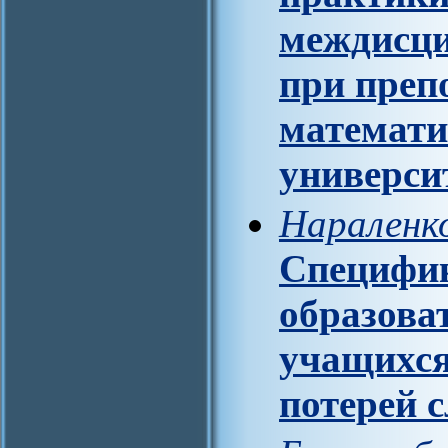
междисци
при преп
математи
универси
Нараленко
Специфик
образова
учащихся
потерей 