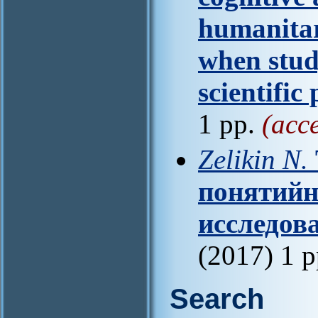
humanitar
when stud
scientific
1 pp.
(acc
Zelikin N.
понятийн
исследов
(2017) 1 
Search