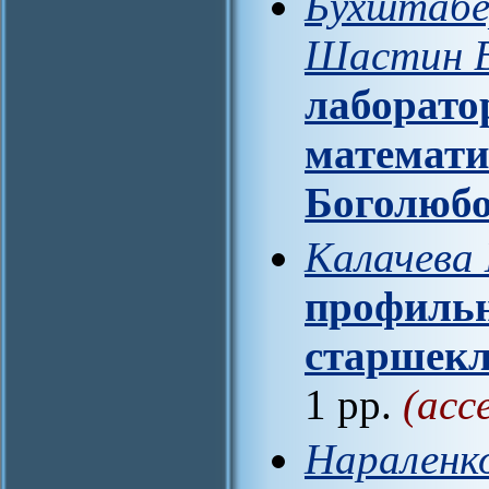
Бухштабер
Шастин В
лаборато
математи
Боголюб
Калачева 
профиль
старшекл
1 pp.
(acc
Нараленко