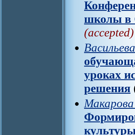
Конферен
школы в
(accepted)
Васильева
обучающа
уроках и
решения
Макарова 
Формиров
культур