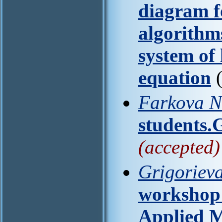
diagram f
algorithm
system of 
equation
(
Farkova N
students.G
(accepted)
Grigorieva
workshop"
Applied M