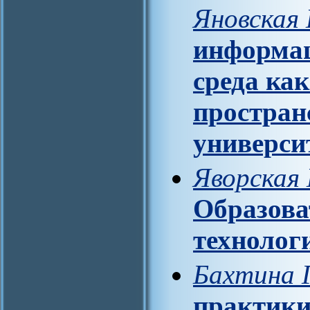
Яновская 
информац
среда ка
простран
универси
Яворская 
Образова
технолог
Бахтина Г
практики