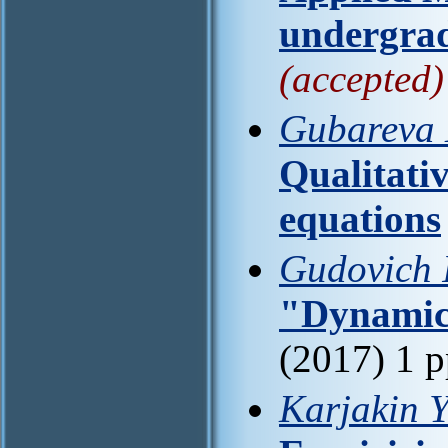
undergrad
(accepted)
Gubareva 
Qualitativ
equations
Gudovich I
"Dynamic
(2017) 1 
Karjakin Y