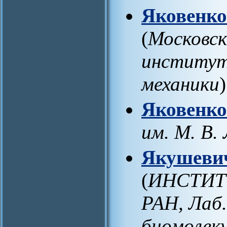
Яковенко
(
Московск
институт
механики
)
Яковенк
им. М. В.
Якушеви
(
ИНСТИТ
РАН, Лаб
биомолек