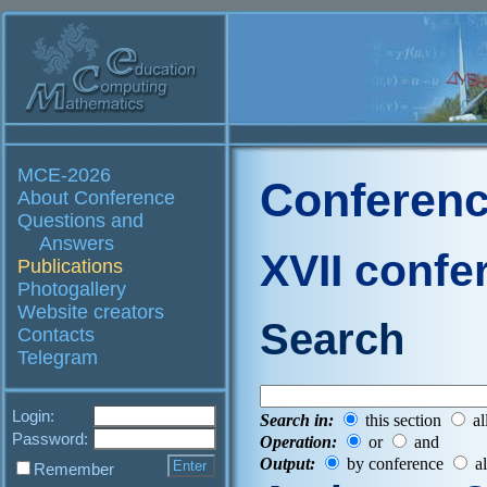
MCE-2026
Conferenc
About Conference
Questions and
Answers
XVII confe
Publications
Photogallery
Website creators
Search
Contacts
Telegram
Login:
Search in:
this section
al
Password:
Operation:
or
and
Output:
by conference
al
Remember