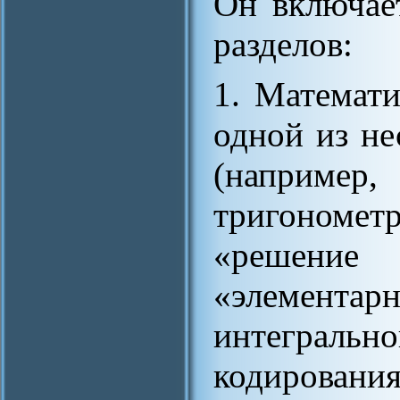
Он включае
разделов:
1. Математи
одной из не
(напр
тригоном
«решени
«элементар
интегральн
кодировани