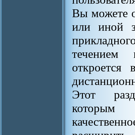
Вы можете о
или иной з
прикладног
течением 
откроется 
дистанцион
Этот разд
которым
качественн