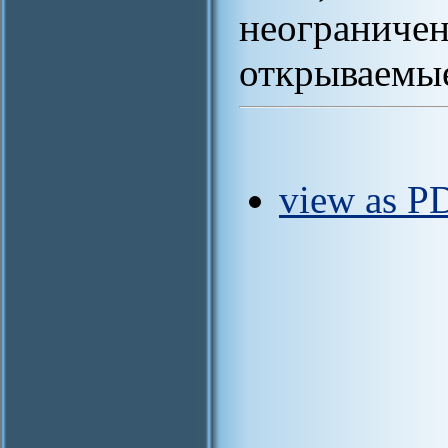
неогран
открываемы
view as P