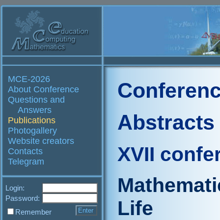
MCE-2026
Conferenc
About Conference
Questions and
Answers
Abstracts
Publications
Photogallery
Website creators
XVII confe
Contacts
Telegram
Mathematic
Login:
Password:
Life
Remember