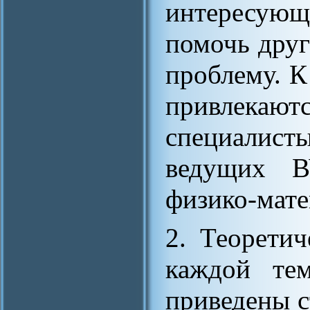
интересующ
помочь друг
проблему. К
привлек
специалист
ведущих В
физико-мате
2. Теоретич
каждой тем
приведены с