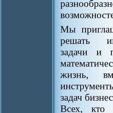
разнообраз
возможносте
Мы пригла
решать ин
задачи и п
математиче
жизнь, в
инструмент
задач бизнес
Всех, кто