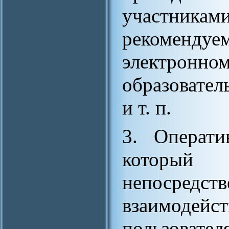
участникам
рекомен
электронно
образовател
и т. п.
3. Операти
который 
непосре
взаимодейс
пользовател